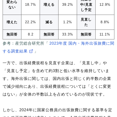
変わら
18.7%
増える
39.2%
中/見直
12.9%
ない
し予定
見直し
増えた
22.2%
減る
1.2%
8.8%
た
無回答
8.2
無回答
33.3%
無回答
11.1%
参考：産労総合研究所「
2023年度 国内・海外出張旅費に関
する調査結果
」
一方で、出張経費規程を見直す企業は、「見直し中」や
「見直し予定」を含めて約3割と低い水準を維持していま
す。海外出張に関しては、国内出張と同じく約半数の企業
で減少傾向にあり、出張経費規程については「とくに変更
はない」が全体の半数以上を占めているのが現状です。
しかし、2024年に国家公務員の出張旅費に関する基準を定