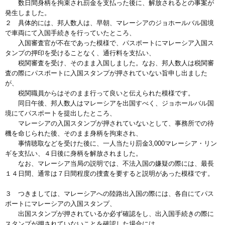
数日間身柄を拘束され罰金を支払った後に、解放されるとの事案が
発生しました。
２ 具体的には、邦人数人は、早朝、マレーシアのジョホールバル国境
で車両にて入国手続きを行っていたところ、
入国審査官が不在であった模様で、パスポートにマレーシア入国ス
タンプの押印を受けることなく、通行料を支払い、
税関審査を受け、そのまま入国しました。なお、邦人数人は税関審
査の際にパスポートに入国スタンプが押されていない旨申し出ました
が、
税関職員からはそのまま行って良いと伝えられた模様です。
同日午後、邦人数人はマレーシアを出国すべく、ジョホールバル国
境にてパスポートを提出したところ、
マレーシアの入国スタンプが押されていないとして、事務所での待
機を命じられた後、そのまま身柄を拘束され、
事情聴取などを受けた後に、一人当たり罰金3,000マレーシア・リン
ギを支払い、４日後に身柄を解放されました。
なお、マレーシア当局の説明では、不法入国の嫌疑の際には、最長
１４日間、通常は７日間程度の捜査を要すると説明があった模様です。
３ つきましては、マレーシアへの陸路出入国の際には、各自にてパス
ポートにマレーシアの入国スタンプ、
出国スタンプが押されているか必ず確認をし、出入国手続きの際に
スタンプが押されていないことを確認した場合には、