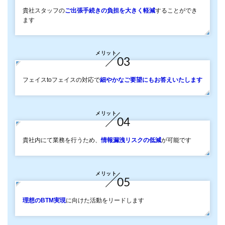
貴社スタッフの
ご出張手続きの負担を大きく軽減
することができ
ます
メリット
03
フェイスtoフェイスの対応で
細やかなご要望にもお答えいたします
メリット
04
貴社内にて業務を行うため、
情報漏洩リスクの低減
が可能です
メリット
05
理想のBTM実現
に向けた活動をリードします