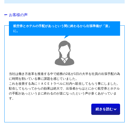
お客様の声
航空券とホテルの手配があっという間に終わるから出張準備が「楽」
に。
当社は働き方改革を推進する中で総務の2名が1日の大半を社員の出張手配の為
に時間を割いている事に課題を感じていました。
これを改善する為にＩＡＣＥトラベルに社内へ駐在してもらう事にしました。
駐在してもらってからの効果は絶大で、出張者からはとにかく航空券とホテル
の手配があっというまに終わるのが楽になったという声が多くあがっていま
す。
続きを読む