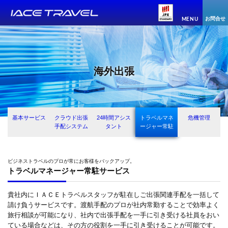
お問合せ
MENU
海外出張
基本サービス
クラウド出張
24時間アシス
トラベルマネ
危機管理
手配システム
タント
ージャー常駐
ビジネストラベルのプロが常にお客様をバックアップ。
トラベルマネージャー常駐サービス
貴社内にＩＡＣＥトラベルスタッフが駐在しご出張関連手配を一括して
請け負うサービスです。渡航手配のプロが社内常勤することで効率よく
旅行相談が可能になり、社内で出張手配を一手に引き受ける社員をおい
ている場合などは、その方の役割を一手に引き受けることが可能です。