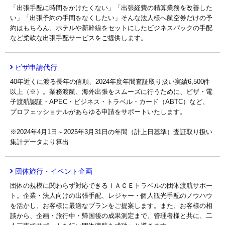
「出張手配に時間をかけたくない」「出張経費の精算業務を改善した
い」「出張予約の手間をなくしたい」そんな法人様へ航空券だけの予
約はもちろん、ホテルや新幹線をセットにしたビジネスパックの手配
など柔軟な出張手配サービスをご提供します。
ビザ申請代行
40年近くに渡る長年の信頼、2024年度年間査証取り扱い実績6,500件
以上（※）。業務渡航、海外出張をスムーズに行うために、ビザ・電
子渡航認証・APEC・ビジネス・トラベル・カード（ABTC）など、
プロフェッショナルがあらゆる申請をサポートいたします。
※2024年4月1日～2025年3月31日の年間（計上日基準）査証取り扱い
集計データより算出
団体旅行・イベント企画
団体の規模に関わらず対応できるＩＡＣＥトラベルの団体渡航サポー
ト。企業・法人向けの出張手配、レジャー・個人観光手配のノウハウ
を活かし、お客様に最適なプランをご提案します。また、お客様の相
談から、企画・旅行中・帰国後の成果測定まで、管理者様と共に、二