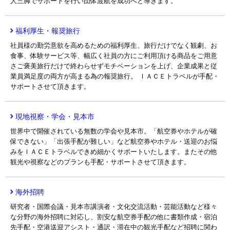
人三脚でサポートを行い団体渡航を成功へと導きます。
福利厚生・報奨旅行
社員様の勤労意欲を高めるための福利厚生、旅行だけでなく観劇、お
食事、体験サービス等、幅広く社員の方にご利用頂ける商品をご用意
さご褒美旅行だけで終わらせずモチベーションを上げ、企業成果と従
業員満足度の両方が高まる為の報奨旅行。 ＩＡＣＥトラベルが手配・
サポートさせて頂きます。
現地視察・学会・見本市
世界中で開催されている無数の学会や見本市。「航空券やホテルが確
保できない」「出張手配が難しい」など航空券やホテル・送迎のお悩
みをＩＡＣＥトラベルできめ細かくサポートいたします。またその他
観光や視察などのプランも手配・サポートさせて頂きます。
海外招聘
研究者・国際会議・見本市講演者・文化交流活動・芸能活動など様々
な分野の海外招聘に対応し、割安な航空券手配の他に書類作成・宿泊
先手配・空港送迎アシスト・通訳・滞在中の観光手配など招聘に関わ