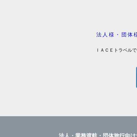
法人様・団体
ＩＡＣＥトラベルで
法人・業務渡航・団体旅行向け