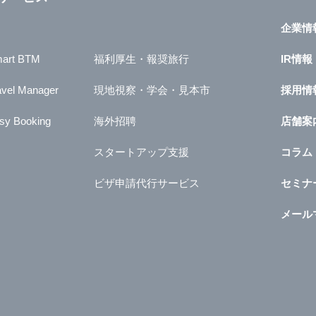
企業情
art BTM
福利厚生・報奨旅行
IR情報
avel Manager
現地視察・学会・見本市
採用情
sy Booking
海外招聘
店舗案
スタートアップ支援
コラム
ビザ申請代行サービス
セミナ
メール