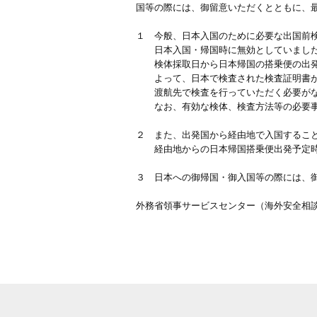
国等の際には、御留意いただくとともに、
１ 今般、日本入国のために必要な出国前
日本入国・帰国時に無効としていました
検体採取日から日本帰国の搭乗便の出発予
よって、日本で検査された検査証明書が、
渡航先で検査を行っていただく必要がな
なお、有効な検体、検査方法等の必要事
２ また、出発国から経由地で入国するこ
経由地からの日本帰国搭乗便出発予定時刻
３ 日本への御帰国・御入国等の際には、
外務省領事サービスセンター（海外安全相