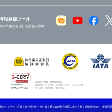
情報発信ツール
旅の情報やお値打ち情報が満載！
ISO/IEC 27001：2022 認証取得
認証範囲：出張予約および管理クラウドシステムの開
発・保守・運用業務 （東京支店）
報セキュリティ方針
旅行業契約・条件書
反社会的勢力対応の基本方針
保険販売方針
金融商