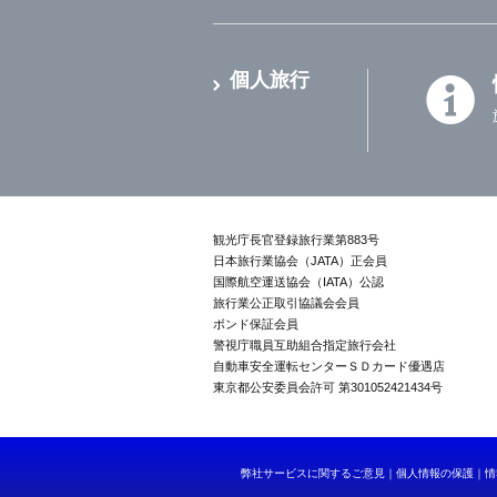
個人旅行
観光庁長官登録旅行業第883号
日本旅行業協会（JATA）正会員
国際航空運送協会（IATA）公認
旅行業公正取引協議会会員
ボンド保証会員
警視庁職員互助組合指定旅行会社
自動車安全運転センターＳＤカード優遇店
東京都公安委員会許可 第301052421434号
弊社サービスに関するご意見
個人情報の保護
情