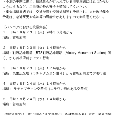
・不測の事態に備え、抗議集会が行われている現場周辺には近づかない
ようにするなど、ご自身の身の安全を確保してください。
・集会場所周辺では、交通渋滞や交通規制等も予想され、また政治集会
予定は、急遽変更や追加等の可能性がありますので御注意ください。
【バンコクにおける抗議集会】
１ 日時：８月２３日（火）９時３０分頃から
場所：首相府前
２ 日時：８月２３日（火）１４時頃から
場所：戦勝記念塔前（BTS戦勝記念塔駅（Victory Monument Station）近
く）から首相府前までデモ行進
３ 日時：８月２３日（火）１７時頃から
場所：民主記念塔（ラチャダムヌン通り）から首相府前までデモ行進
４ 日時：８月２４日（水）１４時頃から
場所： ラチャプラソン交差点（エラワン廟のある交差点）
５ 日時：８月２４日（水）１４時頃から
場所：首相府前
○情勢次第では、周辺地区にまで影響が出る可能性もあります。最新の関