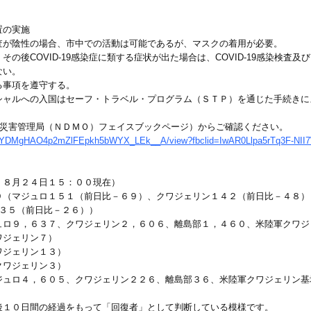
置の実施
査が陰性の場合、市中での活動は可能であるが、マスクの着用が必要。
の後COVID-19感染症に類する症状が出た場合は、COVID-19感染検査
い。
る事項を遵守する。
シャルへの入国はセーフ・トラベル・プログラム（ＳＴＰ）を通じた手続きに
家災害管理局（ＮＤＭＯ）フェイスブックページ）からご確認ください。
d/1qWYDMgHAO4p2mZlFEpkh5bWYX_LEk__A/view?fbclid=IwAR0Llpa5rTq3F-NI
、８月２４日１５：００現在）
９（マジュロ１５１（前日比－６９）、クワジェリン１４２（前日比－４８）
）３５（前日比－２６））
ロ９，６３７、クワジェリン２，６０６、離島部１，４６０、米陸軍クワジェリ
ワジェリン７）
ワジェリン１３）
クワジェリン３）
ュロ４，６０５、クワジェリン２２６、離島部３６、米陸軍クワジェリン基地（
後１０日間の経過をもって「回復者」として判断している模様です。