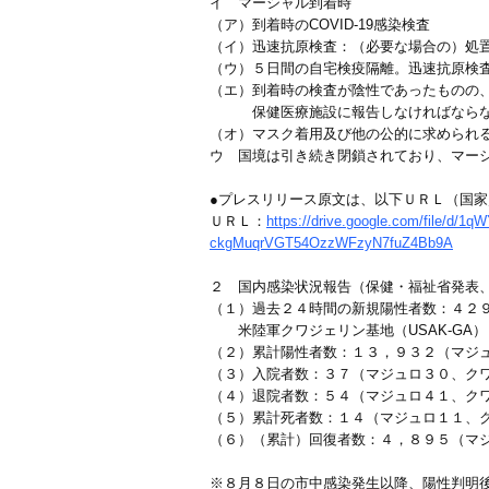
イ マーシャル到着時
（ア）到着時のCOVID-19感染検査
（イ）迅速抗原検査：（必要な場合の）処
（ウ）５日間の自宅検疫隔離。迅速抗原検
（エ）到着時の検査が陰性であったものの、そ
保健医療施設に報告しなければならな
（オ）マスク着用及び他の公的に求められ
ウ 国境は引き続き閉鎖されており、マー
●プレスリリース原文は、以下ＵＲＬ（国
ＵＲＬ：
https://drive.google.com/file/
ckgMuqrVGT54OzzWFzyN7fuZ4Bb9A
２ 国内感染状況報告（保健・福祉省発表
（１）過去２４時間の新規陽性者数：４２
米陸軍クワジェリン基地（USAK-GA
（２）累計陽性者数：１３，９３２（マジュ
（３）入院者数：３７（マジュロ３０、ク
（４）退院者数：５４（マジュロ４１、ク
（５）累計死者数：１４（マジュロ１１、
（６）（累計）回復者数：４，８９５（マジ
※８月８日の市中感染発生以降、陽性判明