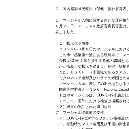
２ 国内感染状況報告（保健・福祉省発表
１ マーシャル入国に関する新たな運用規
８月２５日、マーシャル政府官房長官室は、同
表しました。
（１）状況説明概要
２０２２年８月８日のマーシャルにおけるCO
この市中感染第一波にある現時点で、マー
今後はCOVID-19と共生する他の諸国と
かかる新たな状況を踏まえ、保健・福祉省
また、ＵＳＡＰＩ（米領域であるグアム、
ミクロネシア連邦及びパラオの米国との自
マーシャル入国に際しての出発地となるホ
国家災害委員会（ＮＤＣ：National Disast
もはやマーシャルは、COVID-19非感
マーシャル国外における検査は撤廃される
（２）現在の改訂された運用規則
ア マーシャル渡航前の要件
（ア）COVID-19に対するワクチン接種
（イ）移動時のマスク着用及び手指の衛生