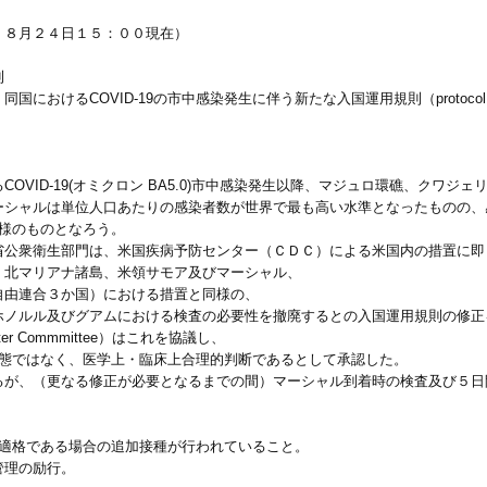
、８月２４日１５：００現在）
則
国におけるCOVID-19の市中感染発生に伴う新たな入国運用規則（protoc
VID-19(オミクロン BA5.0)市中感染発生以降、マジュロ環礁、クワジ
シャルは単位人口あたりの感染者数が世界で最も高い水準となったものの、
同様のものとなろう。
公衆衛生部門は、米国疾病予防センター（ＣＤＣ）による米国内の措置に即
北マリアナ諸島、米領サモア及びマーシャル、
由連合３か国）における措置と同様の、
ノルル及びグアムにおける検査の必要性を撤廃するとの入国運用規則の修正
er Commmittee）はこれを協議し、
染状態ではなく、医学上・臨床上合理的判断であるとして承認した。
が、（更なる修正が必要となるまでの間）マーシャル到着時の検査及び５日
及び適格である場合の追加接種が行われていること。
管理の励行。