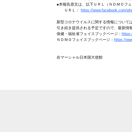
●本報告原文は、以下ＵＲＬ（ＮＤＭＯフ
ＵＲＬ：
https://www.facebook.com/p
新型コロナウイルスに関する情報について
引き続き提供される予定ですので、最新情
保健・福祉省フェイスブックページ：
https
ＮＤＭＯフェイスブックページ：
https://
在マーシャル日本国大使館