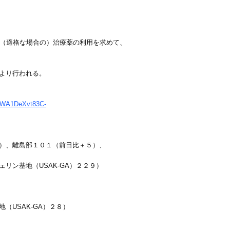
及び（適格な場合の）治療薬の利用を求めて、
より行われる。
I7WA1DeXvt83C-
）、離島部１０１（前日比＋５）、
ン基地（USAK-GA）２２９）
USAK-GA）２８）