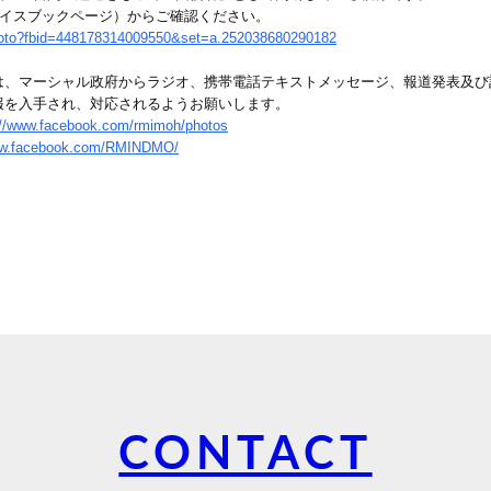
ェイスブックページ）からご確認ください。
hoto?fbid=448178314009550&set=a.252038680290182
は、マーシャル政府からラジオ、携帯電話テキストメッセージ、報道発表及び
報を入手され、対応されるようお願いします。
://www.facebook.com/rmimoh/photos
www.facebook.com/RMINDMO/
CONTACT