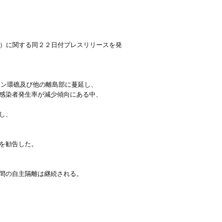
ol）に関する同２２日付プレスリリースを発
ェリン環礁及び他の離島部に蔓延し、
感染者発生率が減少傾向にある中、
し、
を勧告した。
間の自主隔離は継続される。