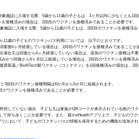
の対象施設に入場する際、5歳から11歳の子どもは、3ヶ月以内に少なくとも1
ンを接種済みの場合は、2回目のワクチンを接種済みであることが必要です。
ス対象施設に入場する際、5歳から11歳の子どもは、2回目のワクチンを接種済
ら11歳の子どものワクチンパス利用については、以下のとおりです。
回復後6ヶ月経過している場合は、1回目のワクチンを接種済みであることが
る場合又は回復から6ヶ月経過していない場合は、追加のワクチン接種は不要
済みかつ回復から6ヶ月以上経過している場合は、2回目のワクチンを接種済
星医薬／BioNTech製ワクチン（コミナティ）を1回接種済みの場合は、2
回目と3回目のワクチン接種間隔は6か月から5か月に短縮されます。
3回目のワクチンを接種済みであることが必要です。
を所持していない場合、子ども又は家族がQRコードが表示されている紙のワ
て持ち歩くことが必要です。また、親がeHealthアプリ上で、子どものワ
fe)アプリにおいて、子どものワクチンパスの情報を保存するための機能が追加さ