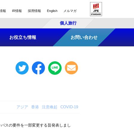
情報
IR情報
採用情報
English
メルマガ
個人旅行
お役立ち情報
お問い合わせ
アジア
香港
注意喚起
COVID-19
チンパスの要件を一部変更する旨発表しまし