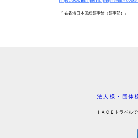
https://www.info.gov.hk/gia/general/20220
『 在香港日本国総領事館（領事部）』
法人様・団体
ＩＡＣＥトラベルで