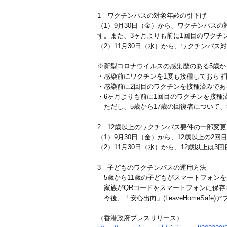
1 ワクチンパスの対象年齢の引下げ
（1）9月30日（金）から、ワクチンパス
す。また、3ヶ月よりも前に1回目のワクチ
（2）11月30日（水）から、ワクチンパ
※新型コロナウイルスの感染歴のある5歳か
・感染前にワクチンを1度も接種しておらず
・感染前に2回目のワクチンを接種済みであ
・6ヶ月よりも前に1回目のワクチンを接種
ただし、5歳から17歳の回復者について、復
2 12歳以上のワクチンパス要件の一部変更
（1）9月30日（金）から、12歳以上の2
（2）11月30日（水）から、12歳以上は
3 子どものワクチンパスの運用方法
5歳から11歳の子どもがスマートフォン
家族がQRコードをスマートフォンに保存し
今後、「安心出向」(LeaveHomeSa
（香港政府プレスリリース）