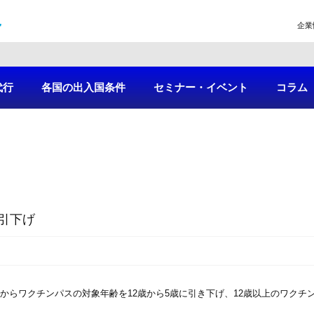
企業
代行
各国の出入国条件
セミナー・イベント
コラム
引下げ
金）からワクチンパスの対象年齢を12歳から5歳に引き下げ、12歳以上のワク