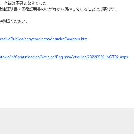
が、今後は不要となりました。
陰性証明書・回復証明書のいずれかを所持していることは必要です。
御参照ください。
s/saludPublica/ccayes/alertasActual/nCov/spth.htm
s/tokio/ja/Comunicacion/Noticias/Paginas/Articulos/20220920_NOT02.aspx