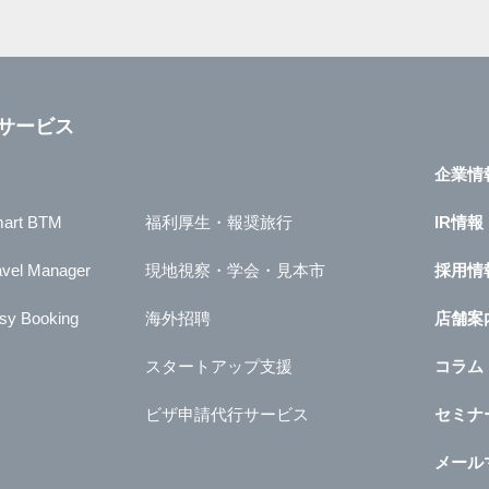
サービス
企業情
art BTM
福利厚生・報奨旅行
IR情報
avel Manager
現地視察・学会・見本市
採用情
sy Booking
海外招聘
店舗案
スタートアップ支援
コラム
ビザ申請代行サービス
セミナ
メール