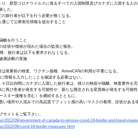
より、新型コロナウイルスに係るすべての入国制限及びカナダに入国する人の
表した。
ての旅行者が以下を行う必要が無くなる。
トを通じて公衆衛生情報を提出すること
隔離を行うこと
の症状や徴候が現れた場合の監視と報告。
以降、旅行者は以下を要求されなくなる。
健康診断の実施
搭乗前の検査、ワクチン接種、ArriveCANの利用が不要になる。
CANに情報を入力したことを確認する必要はない。
１４日以内間にカナダに入国した旅行者は、残りの検疫や隔離、検査要件を完
秋に再び患者が発生する可能性や、新たな懸念される変異株が発生する可能性
ースター接種を含む）を継続するとともに、
い場所や人混みでの高品質でフィット感の高いマスクの着用、症状がある
ブサイトをご覧下さい。
ws/2022/09/government-of-canada-to-remove-covid-19-border-and-travel-measur
ws/2022/09/covid-19-border-measures.html