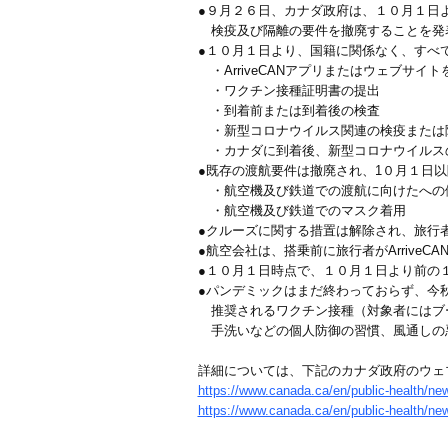
●９月２６日、カナダ政府は、１０月１日
検疫及び隔離の要件を撤廃することを発
●１０月１日より、国籍に関係なく、すべ
・ArriveCANアプリまたはウェブサイ
・ワクチン接種証明書の提出
・到着前または到着後の検査
・新型コロナウイルス関連の検疫または
・カナダに到着後、新型コロナウイルス
●既存の渡航要件は撤廃され、1０月１日
・航空機及び鉄道での渡航に向けたへの
・航空機及び鉄道でのマスク着用
●クルーズに関する措置は解除され、旅行者は
●航空会社は、搭乗前に旅行者がArrive
●１０月１日時点で、１０月１日より前の
●パンデミックはまだ終わっておらず、今
推奨されるワクチン接種（対象者にはブ
手洗いなどの個人防御の習慣、風通しの悪
詳細については、下記のカナダ政府のウェ
https://www.canada.ca/en/public-health/ne
https://www.canada.ca/en/public-health/ne