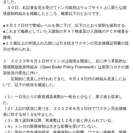
ました。
３０日、右記者会見を受けてトンガ政府はウェブサイト上に新たな国
境規制枠組みを掲載したところ、概要以下のとおりです。
●９月２７日付で警戒レベルを青に下げ、以下のとおり規制を緩和する。
●これまで義務としていた入国前のＲＡＴ検査及び入国後のＰＣＲ検査を
撤廃。
●１２歳以上の外国人の入国には引き続きワクチンの完全接種証明書の提
示が求められる。
１ ２０２２年８月１日付でトンガは国境を開放し、右に伴う革新的な
国境開放政策枠組み（Open Boder Policy Framework）は新型コロナの感
染状況の変化に伴い、
定期的に見直しが行われてきた。９月１９日付の枠組み見直しにお
いて、以下の状況を確認した。
（１）一日当たりの新規感染者数が一桁台と少なく、第２波も収束し
た。
（２）上記の状況に基づき、２０２２年８月１日付でワクチン完全接種
者に対するＭＩＱを中止した。
（３）第１波到来以降、死者数は１２名と低く抑えられている。
（４）トンガの医療体制は大きな影響を受けていない。
（５）現在の市中感染状況、医療体制への影響、ワクチン接種率、医療