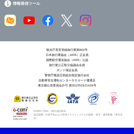
情報発信ツール
観光庁長官登録旅行業第883号
日本旅行業協会（JATA）正会員
国際航空運送協会（IATA）公認
旅行業公正取引協議会会員
ボンド保証会員
警視庁職員互助組合指定旅行会社
自動車安全運転センターＳＤカード優遇店
東京都公安委員会許可 第301052421434号
ISO/IEC 27001：2022 認証取得
認証範囲：出張予約および管理クラウドシステムの開発・保守・運用業務 （東京支
店）