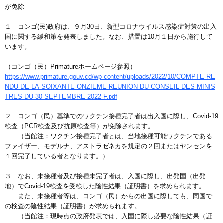
が免除
１ コンゴ(民)政府は、９月30日、新型コロナウイルス感染症対策の出入
国に関する緩和策を発表しました。なお、措置は10月１日から施行して
います。
（コンゴ（民）Primatureホームページ参照）
https://www.primature.gouv.cd/wp-content/uploads/2022/10/COMPTE-RE
NDU-DE-LA-SOIXANTE-ONZIEME-REUNION-DU-CONSEIL-DES-MINIS
TRES-DU-30-SEPTEMBRE-2022-F.pdf
２ コンゴ（民）基準でのワクチン接種完了者は出入国に際し、Covid-19
検査（PCR検査及び抗原検査等）が免除されます。
（当館注：ワクチン接種完了者とは、当地接種可能ワクチンである
ファイザー、モデルナ、アストラゼネカを規定の２回またはヤンセンを
１回完了している者となります。）
３ なお、未接種者及び接種未完了者は、入国に際し、出発国（出発
地）でCovid-19検査を受検した陰性結果（証明書）を求められます。
また、未接種者等は、コンゴ（民）からの出国に際しても、同国で
の検査の陰性結果（証明書）が求められます。
（当館注：現時点の政府発表では、入国に際し必要な陰性結果（証