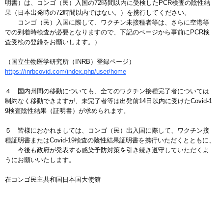
明書）は、コンゴ（民）入国の72時間以内に受検したPCR検査の陰性結
果（日本出発時の72時間以内ではない。）を携行してください。
コンゴ（民）入国に際して、ワクチン未接種者等は、さらに空港等
での到着時検査が必要となりますので、下記のページから事前にPCR検
査受検の登録をお願いします。）
（国立生物医学研究所（INRB）登録ページ）
https://inrbcovid.com/index.php/user/home
４ 国内州間の移動についても、全てのワクチン接種完了者については
制約なく移動できますが、未完了者等は出発前14日以内に受けたCovid-1
9検査陰性結果（証明書）が求められます。
５ 皆様におかれましては、コンゴ（民）出入国に際して、ワクチン接
種証明書またはCovid-19検査の陰性結果証明書を携行いただくとともに、
今後も政府が発表する感染予防対策を引き続き遵守していただくよ
うにお願いいたします。
在コンゴ民主共和国日本国大使館