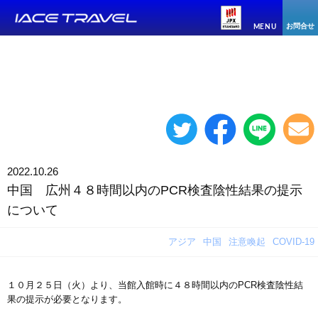
お問合せ
MENU
2022.10.26
中国 広州４８時間以内のPCR検査陰性結果の提示
について
アジア
中国
注意喚起
COVID-19
１０月２５日（火）より、当館入館時に４８時間以内のPCR検査陰性結
果の提示が必要となります。