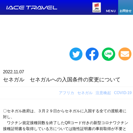
お問合せ
MENU
2022.11.07
セネガル セネガルへの入国条件の変更について
アフリカ
セネガル
注意喚起
COVID-19
〇セネガル政府は、３月２９日からセネガルに入国する全ての渡航者に
対し、
ワクチン規定接種回数を終了したQRコード付きの新型コロナワクチン
接種証明書を取得している方については陰性証明書の事前取得が不要と