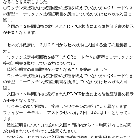
なることを発表しました。
〇ワクチン未接種又は規定回数の接種を終えていない方やQRコード付き
の新型コロナワクチン接種証明書を所持していない方はセネガル入国に
際し、
入国の７２時間以内に発行されたRT-PCR検査による陰性証明書の提示
が必要となります。
セネガル政府は、３月２９日からセネガルに入国する全ての渡航者に
対し、
ワクチン規定接種回数を終了したQRコード付きの新型コロナワクチン
接種証明書を取得している方については
陰性証明書の事前取得が不要となることを発表しました。
ワクチン未接種又は規定回数の接種を終えていない方やQRコード付き
の新型コロナワクチン接種証明書を所持していない方はセネガル入国に
際し、
入国の７２時間以内に発行されたRT-PCR検査による陰性証明書の提示
が必要となります。
ワクチンの規定回数は、接種したワクチンの種別により異なります。
ファイザー、モデルナ、アストラゼネカは２回、J＆Jは１回となってい
ます。
陰性証明書については従来の入国５日以内から７２時間以内にと期間
が短縮されていますのでご注意ください。
なお現在、セネガルへの入国後に特段の隔離、行動制限も求められて