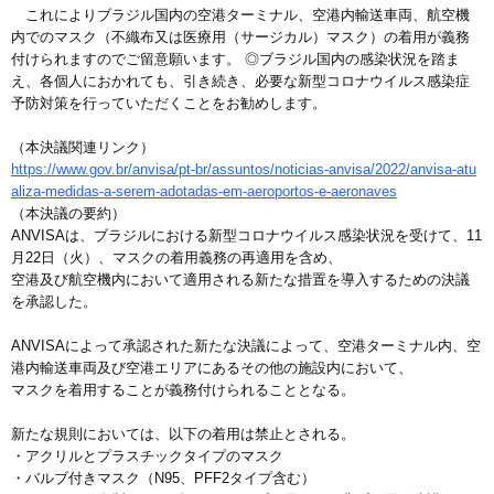
これによりブラジル国内の空港ターミナル、空港内輸送車両、航空機
内でのマスク（不織布又は医療用（サージカル）マスク）の着用が義務
付けられますのでご留意願います。 ◎ブラジル国内の感染状況を踏ま
え、各個人におかれても、引き続き、必要な新型コロナウイルス感染症
予防対策を行っていただくことをお勧めします。
（本決議関連リンク）
https://www.gov.br/anvisa/pt-br/assuntos/noticias-anvisa/2022/anvisa-atu
aliza-medidas-a-serem-adotadas-em-aeroportos-e-aeronaves
（本決議の要約）
ANVISAは、ブラジルにおける新型コロナウイルス感染状況を受けて、11
月22日（火）、マスクの着用義務の再適用を含め、
空港及び航空機内において適用される新たな措置を導入するための決議
を承認した。
ANVISAによって承認された新たな決議によって、空港ターミナル内、空
港内輸送車両及び空港エリアにあるその他の施設内において、
マスクを着用することが義務付けられることとなる。
新たな規則においては、以下の着用は禁止とされる。
・アクリルとプラスチックタイプのマスク
・バルブ付きマスク（N95、PFF2タイプ含む）