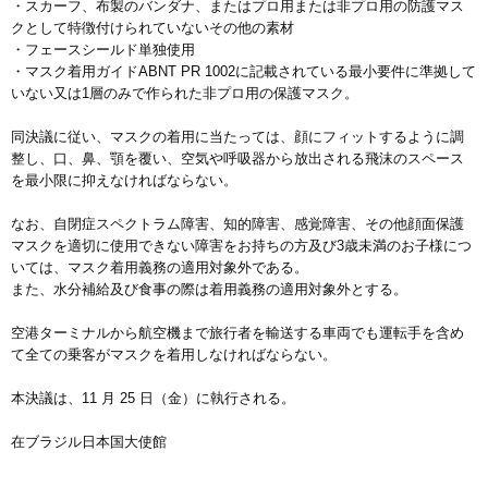
・スカーフ、布製のバンダナ、またはプロ用または非プロ用の防護マス
クとして特徴付けられていないその他の素材
・フェースシールド単独使用
・マスク着用ガイドABNT PR 1002に記載されている最小要件に準拠して
いない又は1層のみで作られた非プロ用の保護マスク。
同決議に従い、マスクの着用に当たっては、顔にフィットするように調
整し、口、鼻、顎を覆い、空気や呼吸器から放出される飛沫のスペース
を最小限に抑えなければならない。
なお、自閉症スペクトラム障害、知的障害、感覚障害、その他顔面保護
マスクを適切に使用できない障害をお持ちの方及び3歳未満のお子様につ
いては、マスク着用義務の適用対象外である。
また、水分補給及び食事の際は着用義務の適用対象外とする。
空港ターミナルから航空機まで旅行者を輸送する車両でも運転手を含め
て全ての乗客がマスクを着用しなければならない。
本決議は、11 月 25 日（金）に執行される。
在ブラジル日本国大使館