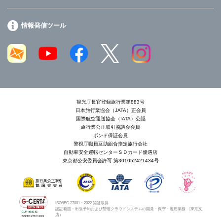
情報発信ツール
観光庁長官登録旅行業第883号
日本旅行業協会（JATA）正会員
国際航空運送協会（IATA）公認
旅行業公正取引協議会会員
ボンド保証会員
警視庁職員互助組合指定旅行会社
自動車安全運転センターＳＤカード優遇店
東京都公安委員会許可 第301052421434号
ISO/IEC 27001：2022 認証取得
認証範囲：出張予約および管理クラウドシステムの開発・保守・運用業務 （東京支
店）