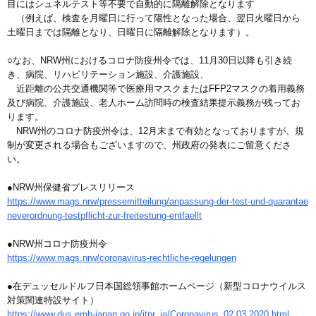
目にはシュネルテスト等不要で自動的に隔離解除となります
（例えば、検査を月曜日に行って陽性となった場合、翌日火曜日から
土曜日までは隔離となり、日曜日に隔離解除となります）。
○なお、NRW州におけるコロナ防疫州令では、11月30日以降も引き続
き、病院、リハビリテーション施設、介護施設、
近距離の公共交通機関等で医療用マスクまたはFFP2マスクの着用義務
及び病院、介護施設、老人ホーム訪問時の検査結果提示義務が残ってお
ります。
NRW州のコロナ防疫州令は、12月末まで有効となっておりますが、規
制が変更される場合もございますので、州政府の発表にご留意くださ
い。
●NRW州保健省プレスリリース
https://www.mags.nrw/pressemitteilung/anpassung-der-test-und-quarantae
neverordnung-testpflicht-zur-freitestung-entfaellt
●NRW州コロナ防疫州令
https://www.mags.nrw/coronavirus-rechtliche-regelungen
●在デュッセルドルフ日本国総領事館ホームページ（新型コロナウイルス
対策関連特設サイト）
https://www.dus.emb-japan.go.jp/itpr_ja/Coronavirus_02.03.2020.html