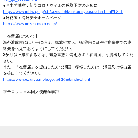
●厚生労働省：新型コロナウイルス感染予防のために
https://www.mhlw.go.jp/stf/covid-19/kenkou-iryousoudan.html#h2_1
●外務省：海外安全ホームページ
https://www.anzen.mofa.go.jp/
【在留届について】
海外渡航前には万一に備え、家族や友人、職場等に日程や渡航先での連
絡先を伝えておくようにしてください。
3か月以上滞在する方は、緊急事態に備え必ず「在留届」を提出してくだ
さい。
また、「在留届」を提出した方で帰国、移転した方は、帰国又は転出届
を提出してください。
https://www.ezairyu.mofa.go.jp/RRnet/index.html
在モロッコ日本国大使館領事部