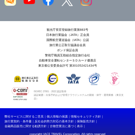
観光庁長官登録旅行業第883号
日本旅行業協会（JATA）正会員
国際航空運送協会（IATA）公認
旅行業公正取引協議会会員
ボンド保証会員
警視庁職員互助組合指定旅行会社
自動車安全運転センターＳＤカード優遇店
東京都公安委員会許可 第301052421434号
ISO/IEC 27001：2022 認証取得
認証範囲：出張予約および管理クラウドシステムの開発・保守・運用業務 （東京支
店）
弊社サービスに関するご意見
個人情報の保護
情報セキュリティ方針
旅行業契約・条件書
反社会的勢力対応の基本方針
保険販売方針
金融商品販売に関する勧誘方針
古物営業法に基づく表示
copyright IACE TRAVEL Corporation. All rights reserved