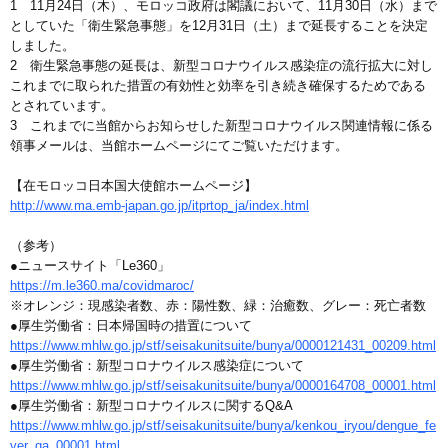
1 11月24日（木）、モロッコ政府は閣議において、11月30日（水）まで
としていた「衛生緊急事態」を12月31日（土）まで延長することを決定
しました。
2 衛生緊急事態の延長は、新型コロナウイルス感染症の流行拡大に対し
これまでに取られた措置の有効性と効率を引き続き確保するためである
とされています。
3 これまでに当館からお知らせした新型コロナウイルス関連情報に係る
領事メールは、当館ホームページにてご覧いただけます。
【在モロッコ日本国大使館ホームページ】
http://www.ma.emb-japan.go.jp/itprtop_ja/index.html
（参考）
●ニュースサイト「Le360」
https://m.le360.ma/covidmaroc/
※オレンジ：現感染者数、赤：陽性数、緑：治癒数、グレー：死亡者数
●厚生労働省：日本帰国時の措置について
https://www.mhlw.go.jp/stf/seisakunitsuite/bunya/0000121431_00209.html
●厚生労働省：新型コロナウイルス感染症について
https://www.mhlw.go.jp/stf/seisakunitsuite/bunya/0000164708_00001.html
●厚生労働省：新型コロナウイルスに関するQ&A
https://www.mhlw.go.jp/stf/seisakunitsuite/bunya/kenkou_iryou/dengue_fe
ver_qa_00001.html