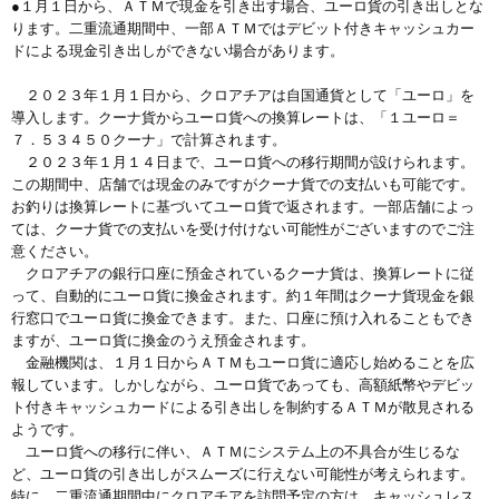
●１月１日から、ＡＴＭで現金を引き出す場合、ユーロ貨の引き出しとな
ります。二重流通期間中、一部ＡＴＭではデビット付きキャッシュカー
ドによる現金引き出しができない場合があります。
２０２３年１月１日から、クロアチアは自国通貨として「ユーロ」を
導入します。クーナ貨からユーロ貨への換算レートは、「１ユーロ＝
７．５３４５０クーナ」で計算されます。
２０２３年１月１４日まで、ユーロ貨への移行期間が設けられます。
この期間中、店舗では現金のみですがクーナ貨での支払いも可能です。
お釣りは換算レートに基づいてユーロ貨で返されます。一部店舗によっ
ては、クーナ貨での支払いを受け付けない可能性がございますのでご注
意ください。
クロアチアの銀行口座に預金されているクーナ貨は、換算レートに従
って、自動的にユーロ貨に換金されます。約１年間はクーナ貨現金を銀
行窓口でユーロ貨に換金できます。また、口座に預け入れることもでき
ますが、ユーロ貨に換金のうえ預金されます。
金融機関は、１月１日からＡＴＭもユーロ貨に適応し始めることを広
報しています。しかしながら、ユーロ貨であっても、高額紙幣やデビッ
ト付きキャッシュカードによる引き出しを制約するＡＴＭが散見される
ようです。
ユーロ貨への移行に伴い、ＡＴＭにシステム上の不具合が生じるな
ど、ユーロ貨の引き出しがスムーズに行えない可能性が考えられます。
特に、二重流通期間中にクロアチアを訪問予定の方は、キャッシュレス