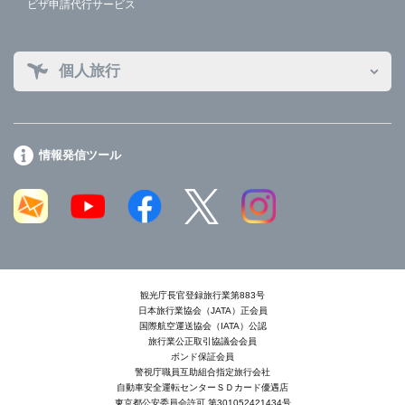
ビザ申請代行サービス
個人旅行
情報発信ツール
観光庁長官登録旅行業第883号
日本旅行業協会（JATA）正会員
国際航空運送協会（IATA）公認
旅行業公正取引協議会会員
ボンド保証会員
警視庁職員互助組合指定旅行会社
自動車安全運転センターＳＤカード優遇店
東京都公安委員会許可 第301052421434号