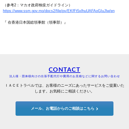
（参考2：マカオ政府検疫ガイドライン）
https://www.ssm.gov.mo/docs2/file/pv/EKfFt5xlhuUAFAoGIuJlw/en
『 在香港日本国総領事館（領事部）』
CONTACT
法人様・団体様向けの出張手配代行や費用のお見積などに関するお問い合わせ
ＩＡＣＥトラベルでは、お客様のニーズにあったサービスをご提案いた
します。お気軽にご相談ください。
メール、お電話からのご相談はこちら