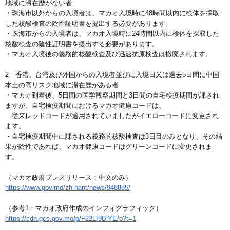
地域に滞在歴がない者
・珠海市以外からの入境者は、マカオ入境時に48時間以内に検体を採取
した核酸検査の陰性証明書を提出する必要があります。
・珠海市からの入境者は、マカオ入境時に24時間以内に検体を採取した
核酸検査の陰性証明書を提出する必要があります。
・マカオ入境後の義務的核酸検査及び迅速抗原検査は撤廃されます。
2 香港、台湾及び外国からの入境者並びに入境日又は過去5日間に中国
本土の高リスク地域に滞在歴がある者
・マカオ到着後、5日間の医学観察期間と3日間の自宅検疫期間が課され
ますが、自宅検疫期間におけるマカオ健康コードは、
従来レッドコードが適用されていましたがイエローコードに変更され
ます。
・自宅検疫期間中に課される義務的核酸検査は3日目のみとなり、その結
果が陰性であれば、マカオ健康コードはグリーンコードに変更されま
す。
（マカオ政府プレスリリース：中文のみ）
https://www.gov.mo/zh-hant/news/948885/
（参考1：マカオ政府作成のインフォグラフィック）
https://cdn.gcs.gov.mo/p/F22LI9BiYE/o?t=1