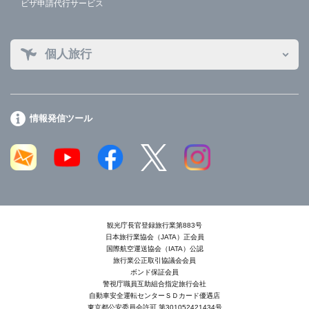
ビザ申請代行サービス
個人旅行
情報発信ツール
観光庁長官登録旅行業第883号
日本旅行業協会（JATA）正会員
国際航空運送協会（IATA）公認
旅行業公正取引協議会会員
ボンド保証会員
警視庁職員互助組合指定旅行会社
自動車安全運転センターＳＤカード優遇店
東京都公安委員会許可 第301052421434号