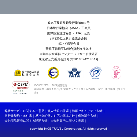
観光庁長官登録旅行業第883号
日本旅行業協会（JATA）正会員
国際航空運送協会（IATA）公認
旅行業公正取引協議会会員
ボンド保証会員
警視庁職員互助組合指定旅行会社
自動車安全運転センターＳＤカード優遇店
東京都公安委員会許可 第301052421434号
ISO/IEC 27001：2022 認証取得
認証範囲：出張予約および管理クラウドシステムの開発・保守・運用業務 （東京支
店）
弊社サービスに関するご意見
個人情報の保護
情報セキュリティ方針
旅行業契約・条件書
反社会的勢力対応の基本方針
保険販売方針
金融商品販売に関する勧誘方針
古物営業法に基づく表示
copyright IACE TRAVEL Corporation. All rights reserved