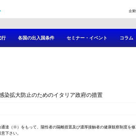
企業
代行
各国の出入国条件
セミナー・イベント
コラム
感染拡大防止のためのイタリア政府の措置
の通達（※）をもって、陽性者の隔離措置及び濃厚接触者の健康観察制度を修
留意下さい。