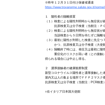
※昨年１２月３１日付け保健省通達
https://www.trovanorme.salute.gov.it/no
１ 陽性者の隔離措置
（１）検査による陽性判明時から無症状が
抗原検査又は分子検査（当館注：ＰＣＲ
（２）検査による陽性判明時から無症状が
当該検査から５日間を待たずに隔離を
（３）最初に陽性が判明した検査に先立つ
かつ、抗原検査又は分子検査（大使館注
（４）隔離終了時には、発症又は最初に陽
重症化のリスクが高い者（との接触）や
得られる場合には中止し得る。
２ 濃厚接触者の健康観察制度
新型コロナウイルス陽性者と濃厚接触した
屋内又は人の集まる場所でＦＦＰ２マスク
抗原検査又は分子検査（当館注：PCR検査
○在イタリア日本国大使館