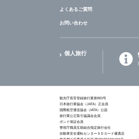
よくあるご質問
お問い合わせ
個人旅行
観光庁長官登録旅行業第883号
日本旅行業協会（JATA）正会員
国際航空運送協会（IATA）公認
旅行業公正取引協議会会員
ボンド保証会員
警視庁職員互助組合指定旅行会社
自動車安全運転センターＳＤカード優遇店