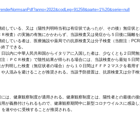
rme/renderNormsanPdf?anno=2022&codLeg=91258&parte=1%20&serie=null
継続している、又は（陽性判明時当初は有症状であったが、その後）無症状と
検査）の実施の有無にかかわらず、当該検査又は発症から５日後に隔離を
継続している者は、医療施設や薬局での抗原検査又は分子検査（当館注：PC
終了できる。
７日以内に中華人民共和国からイタリアに入国した者は、少なくとも２日間無
：ＰＣＲ検査）で陰性結果が得られる場合には、当該検査から最短５日間
性が判明した検査（無症状者の場合）から１０日間はＦＦＰ２マスクを着用す
人混みを避けることが推奨される。当該予防措置は、抗原検査又は分子検
者には、健康観察制度が適用される。健康観察制度とは、陽性者との最後の接
着用が義務付けられるもので、健康観察期間中に新型コロナウイルスに感染し
）を速やかに受検することが推奨される。