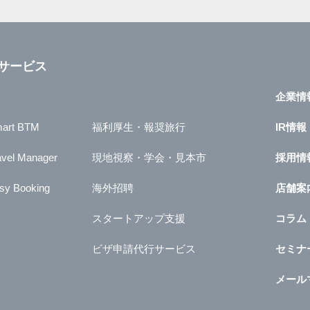
サービス
企業情
art BTM
福利厚生・報奨旅行
IR情報
avel Manager
現地視察・学会・見本市
採用情
sy Booking
海外招聘
店舗案
スタートアップ支援
コラム
ビザ申請代行サービス
セミナ
メール