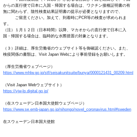
からの直行便で日本に入国・帰国する場合は、ワクチン接種証明書の有
無に関わらず、陰性検査結果証明書の提示が必要となりますので、
ご留意ください。加えて、到着時にPCR等の検査が求められま
す。
（注）１月１２日（日本時間）以降、マカオからの直行便で日本に入
国・帰国する場合は、臨時的な水際措置の対象となります。
（３）詳細は、厚生労働省のウェブサイト等を御確認ください。また、
検疫関係の書類は、Visit Japan Webにより事前登録をお願いします。
（厚生労働省ウェブページ）
https://www.mhlw.go.jp/stf/seisakunitsuite/bunya/0000121431_00209.html
（Visit Japan Webウェブサイト）
https://vjw-lp.digital.go.jp/
（在スウェーデン日本国大使館ウェブページ）
https://www.se.emb-japan.go.jp/nihongo/novel_coronavirus.html#sweden
在スウェーデン日本国大使館