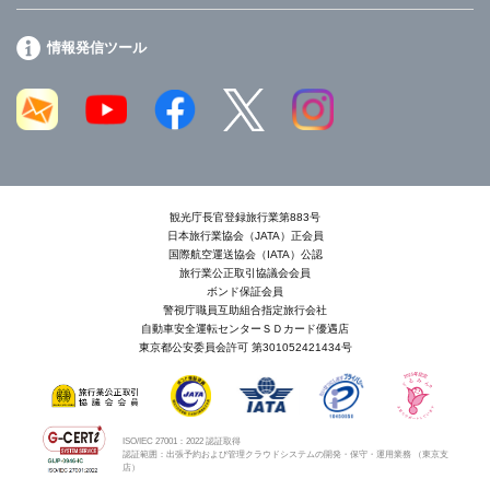
情報発信ツール
観光庁長官登録旅行業第883号
日本旅行業協会（JATA）正会員
国際航空運送協会（IATA）公認
旅行業公正取引協議会会員
ボンド保証会員
警視庁職員互助組合指定旅行会社
自動車安全運転センターＳＤカード優遇店
東京都公安委員会許可 第301052421434号
ISO/IEC 27001：2022 認証取得
認証範囲：出張予約および管理クラウドシステムの開発・保守・運用業務 （東京支
店）