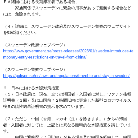
ＥＡ諸国における長期滞在者である場合、
家族関係でスウェーデンに緊急の用事があって渡航する場合など
には、免除されます。
（４）詳細は、スウェーデン政府及びスウェーデン警察のウェブサイト
を御確認ください。
（スウェーデン政府ウェブページ）
https://www.government.se/press-releases/2023/01/sweden-introduces-te
mporary-entry-restrictions-on-travel-from-china/
（スウェーデン警察ウェブページ）
https://polisen.se/en/laws-and-regulations/travel-to-and-stay-in-sweden/
２ 日本における水際対策措置
（１）日本政府は、現在、全ての帰国者・入国者に対し、ワクチン接種
証明書（３回）又は出国前７２時間以内に実施した新型コロナウイルス
検査の陰性結果証明書の提示を求めています。
（２）ただし、中国（香港、マカオ（注）を除きます。）からの帰国
者・入国者に対しては、上記とは異なる臨時的な水際措置を講じていま
す。
中国に渡航歴（７日以内）がある場合及び中国を経由して、中国