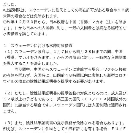
ました。
○上記制限は、スウェーデンに住民としての滞在許可がある場合や１２歳
未満の場合などは免除されます。
〇昨年１２月３０日から、日本政府も中国（香港、マカオ（注）を除き
ます。）から日本への入国者に対し、一般の入国者とは異なる臨時的な
水際措置を講じています。
１ スウェーデンにおける水際対策措置
（１）スウェーデン政府は、１月７日から同月２８日までの間、中国
（香港、マカオを含みます。）からの渡航者に対し、一時的な入国制限
を導入することを決定しました。
同期間中、中国からスウェーデンに渡航する場合、ワクチン接種
の有無を問わず、入国時に、出国前４８時間以内に実施した新型コロナ
ウイルス検査の陰性結果証明書を提示する必要があります。
（２）ただし、陰性結果証明書の提示義務の対象となるのは、成人及び
１２歳以上の子どもであって、第三国の国民（ＥＵ／ＥＥＡ諸国以外の
国民）に該当する場合です。スウェーデン国民には入国制限は適用され
ません。
（３）また、陰性結果証明書の提示義務が免除される場合もあります。
例えば、スウェーデンに住民としての滞在許可を有する場合、ＥＵ／Ｅ