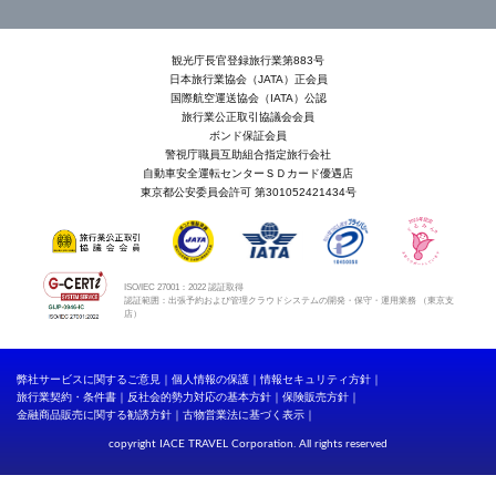
観光庁長官登録旅行業第883号
日本旅行業協会（JATA）正会員
国際航空運送協会（IATA）公認
旅行業公正取引協議会会員
ボンド保証会員
警視庁職員互助組合指定旅行会社
自動車安全運転センターＳＤカード優遇店
東京都公安委員会許可 第301052421434号
ISO/IEC 27001：2022 認証取得
認証範囲：出張予約および管理クラウドシステムの開発・保守・運用業務 （東京支
店）
弊社サービスに関するご意見
個人情報の保護
情報セキュリティ方針
旅行業契約・条件書
反社会的勢力対応の基本方針
保険販売方針
金融商品販売に関する勧誘方針
古物営業法に基づく表示
copyright IACE TRAVEL Corporation. All rights reserved