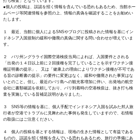
打ち検査」となっています。
●個人の投稿は、誤認を招く情報を含んでいる恐れもあるため、当館ホー
ムページ等関連情報を参照の上、情報の真偽を確認することをお勧めい
たします。
１ 最近、当館に個人によるSNSやブログに投稿された情報を基にイン
ドネシア入国規制の緩和や撤廃の真偽に関する問い合わせが増えていま
す。
２ バリ州ングラライ国際空港検疫当局によれば、入国要件とされる
「出発の１４日以上前に２回接種を完了していることを示すワクチン接
種証明書の提示」、 又は「健康上の理由によりワクチン接種が不可であ
る旨の診断書の提示」の要件に変更はなく、緩和や撤廃された事実はな
いとのこと。但し、最近のバリ島への観光客増加に伴い、出発地の航空
会社に書類確認を依頼しており、バリ到着時の空港検疫は、抜き打ち検
査を実施している旨補足説明がありました。
３ SNS等の情報を基に、個人手配でインドネシア入国を試みた邦人旅
行者が空港でトラブルに見舞われた事例も発生していますので、右情報
の取扱にはご注意ください。
４ 個人の投稿を基とする情報は、現地の生きた情報として有益である
ものの、誤認を招く情報を含んでいる恐れもあるため、旅行の準備にあ