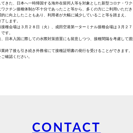
してきた、日本へ一時帰国する海外在留邦人等を対象とした新型コロナ・ワク
にワクチン接種体制が不十分であったこと等から、多くの方にご利用いただき
躍的に向上したこともあり、利用者が大幅に減少していること等を踏まえ、
終了します。
港接種会場は３月２８日（火）、成田空港第一ターミナル接種会場は３月２７
）です。
は、日本入国に際しての水際対策措置にも留意しつつ、接種間隔を考慮して渡
事業終了後も引き続き外務省にて接種証明書の発行を受けることができます。
をご確認ください。
CONTACT