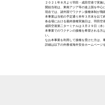
２０２１年８月より羽田・成田空港で実施
開始当初は、東南アジア等の途上国を中心
現在では、諸外国でワクチン接種体制が飛
本事業は当初の予定通り本年３月末を以て
各会場における最終接種実施日は、羽田空
成田空港第二ターミナルは３月２９日（水
本事業でのワクチンの接種を希望される方
い。
なお本事業を利用して接種を受けた方は、
詳細は以下の外務省海外安全ホームページ