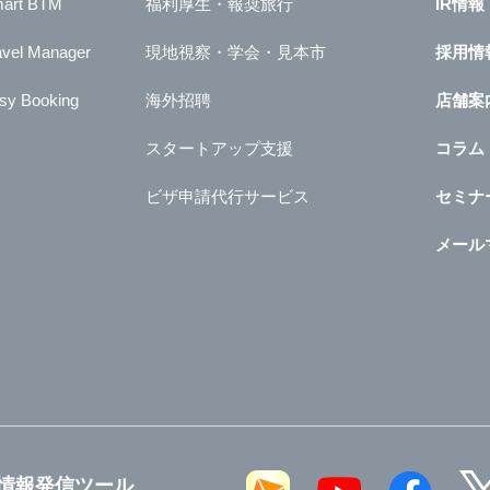
art BTM
福利厚生・報奨旅行
IR情報
avel Manager
現地視察・学会・見本市
採用情
sy Booking
海外招聘
店舗案
スタートアップ支援
コラム
ビザ申請代行サービス
セミナ
メール
情報発信ツール