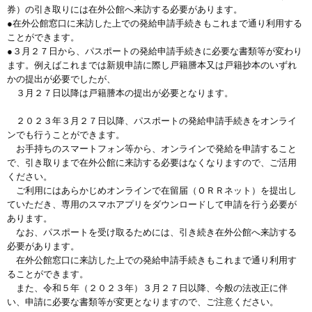
券）の引き取りには在外公館へ来訪する必要があります。
●在外公館窓口に来訪した上での発給申請手続きもこれまで通り利用する
ことができます。
●３月２７日から、パスポートの発給申請手続きに必要な書類等が変わり
ます。例えばこれまでは新規申請に際し戸籍謄本又は戸籍抄本のいずれ
かの提出が必要でしたが、
３月２７日以降は戸籍謄本の提出が必要となります。
２０２３年３月２７日以降、パスポートの発給申請手続きをオンライ
ンでも行うことができます。
お手持ちのスマートフォン等から、オンラインで発給を申請すること
で、引き取りまで在外公館に来訪する必要はなくなりますので、ご活用
ください。
ご利用にはあらかじめオンラインで在留届（ＯＲＲネット）を提出し
ていただき、専用のスマホアプリをダウンロードして申請を行う必要が
あります。
なお、パスポートを受け取るためには、引き続き在外公館へ来訪する
必要があります。
在外公館窓口に来訪した上での発給申請手続きもこれまで通り利用す
ることができます。
また、令和５年（２０２３年）３月２７日以降、今般の法改正に伴
い、申請に必要な書類等が変更となりますので、ご注意ください。