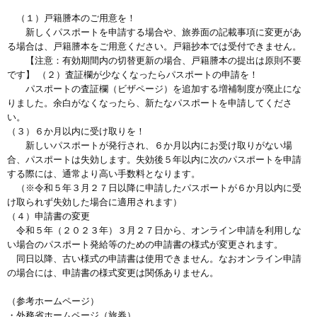
（１）戸籍謄本のご用意を！
新しくパスポートを申請する場合や、旅券面の記載事項に変更があ
る場合は、戸籍謄本をご用意ください。戸籍抄本では受付できません。
【注意：有効期間内の切替更新の場合、戸籍謄本の提出は原則不要
です】 （２）査証欄が少なくなったらパスポートの申請を！
パスポートの査証欄（ビザページ）を追加する増補制度が廃止にな
りました。余白がなくなったら、新たなパスポートを申請してくださ
い。
（３）６か月以内に受け取りを！
新しいパスポートが発行され、６か月以内にお受け取りがない場
合、パスポートは失効します。失効後５年以内に次のパスポートを申請
する際には、通常より高い手数料となります。
（※令和５年３月２７日以降に申請したパスポートが６か月以内に受
け取られず失効した場合に適用されます）
（４）申請書の変更
令和５年（２０２３年）３月２７日から、オンライン申請を利用しな
い場合のパスポート発給等のための申請書の様式が変更されます。
同日以降、古い様式の申請書は使用できません。なおオンライン申請
の場合には、申請書の様式変更は関係ありません。
（参考ホームページ）
・外務省ホームページ（旅券）