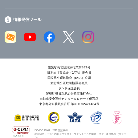
情報発信ツール
観光庁長官登録旅行業第883号
日本旅行業協会（JATA）正会員
国際航空運送協会（IATA）公認
旅行業公正取引協議会会員
ボンド保証会員
警視庁職員互助組合指定旅行会社
自動車安全運転センターＳＤカード優遇店
東京都公安委員会許可 第301052421434号
ISO/IEC 27001：2022 認証取得
認証範囲：出張予約および管理クラウドシステムの開発・保守・運用業務 （東京支
店）