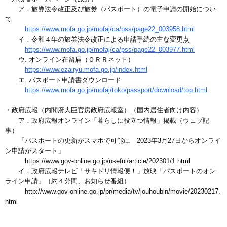
ア．旅券法令改正及び旅券（パスポート）の電子申請の開始につい
て
https://www.mofa.go.jp/mofaj/ca/pss/page22_003958.html
イ．令和４年の旅券法令改正による申請手続の主な変更点
https://www.mofa.go.jp/mofaj/ca/pss/page22_003977.html
ウ. オンライン在留届（ＯＲＲネット）
https://www.ezairyu.mofa.go.jp/index.html
エ. パスポート申請書ダウンロード
https://www.mofa.go.jp/mofaj/toko/passport/download/top.html
・政府広報（内閣府大臣官房政府広報室）（国内居住者向け内容）
ア．政府広報オンライン「暮らしに役立つ情報」掲載（ウェブ記
事）
「パスポートの更新がスマホで可能に 2023年3月27日からオンライ
ン申請がスタート」
https://www.gov-online.go.jp/useful/article/202301/1.html
イ．政府広報テレビ「サキドリ情報便！」放映「パスポートのオン
ライン申請」（約４分間、お知らせ番組）
http://www.gov-online.go.jp/pr/media/tv/jouhoubin/movie/20230217.
html