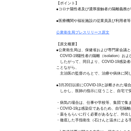
【ポイント】
●コロナ陽性者及び濃厚接触者の隔離義務
●医療機関や福祉施設の従業員及び利用者
公衆衛生局プレスリリース原文
【原文概要】
●公衆衛生局は、保健省および専門家会議との
COVID-19陽性者の隔離（isolation
したがって、同日より、COVID-19感染
ことながら、
主治医の監督のもとで、治療や病休に関し
●3月20日以前にCOVID-19と診断さ
しかし、医師の指示に従うこと、自宅で安
・病気の場合は、仕事や学校等、集団で集
・COVID-19は感染症であるため、自
・薬をもらいに行く必要があるなど、外出
・徹底した手指衛生（石けんと温水による