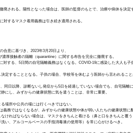
が撤廃される。陽性となった場合は、医師の監督のもとで、治療や病休を決定
等に対するマスク着用義務は引き続き適用される。
合意に基づき、2023年3月20日より、
）および濃厚接触者の隔離（quarantine）に関する布告を完全に撤廃する。
者に対する、5日間の自宅隔離義務はなくなる。COVID-19に感染した大人
決定することとなる。子供の場合、学校等を休むよう医師から言われること
れた場合、同日以降、診断ないし発症から5日を経過していない場合でも、自宅隔
静にし、みずからの健康状態に気を遣うことは、非常に重要。
まる場所や公共の場には行くべきではない。
宅隔離は義務ではなくなるが、みずからの健康状態や体が弱い人たちの健康状態に
しなければならない場合は、マスクをきちんと着ける（鼻と口をきちんと覆う
手洗い、アルコールベースの手指消毒液の使用等）を常に心がけるべき。