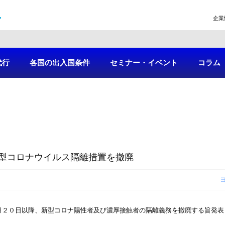
企業
代行
各国の出入国条件
セミナー・イベント
コラム
型コロナウイルス隔離措置を撤廃
月２０日以降、新型コロナ陽性者及び濃厚接触者の隔離義務を撤廃する旨発表