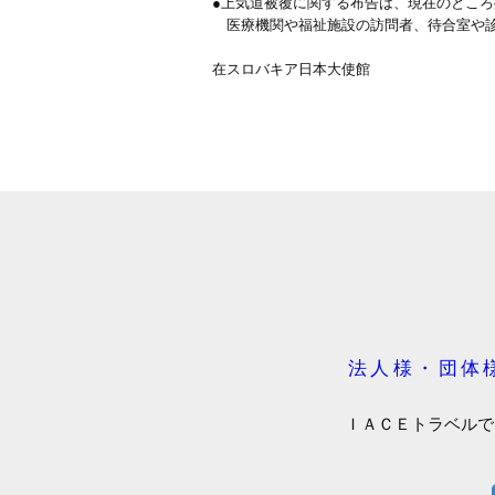
●上気道被覆に関する布告は、現在のとこ
医療機関や福祉施設の訪問者、待合室や診
在スロバキア日本大使館
法人様・団体
ＩＡＣＥトラベルで