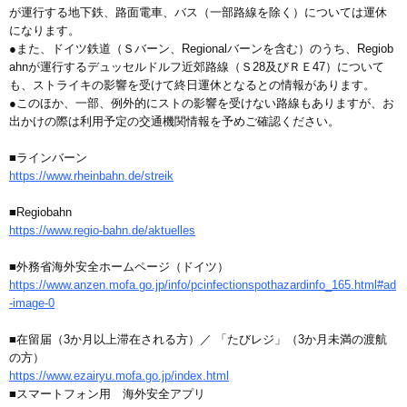
が運行する地下鉄、路面電車、バス（一部路線を除く）については運休
になります。
●また、ドイツ鉄道（Ｓバーン、Regionalバーンを含む）のうち、Regiob
ahnが運行するデュッセルドルフ近郊路線（Ｓ28及びＲＥ47）について
も、ストライキの影響を受けて終日運休となるとの情報があります。
●このほか、一部、例外的にストの影響を受けない路線もありますが、お
出かけの際は利用予定の交通機関情報を予めご確認ください。
■ラインバーン
https://www.rheinbahn.de/streik
■Regiobahn
https://www.regio-bahn.de/aktuelles
■外務省海外安全ホームページ（ドイツ）
https://www.anzen.mofa.go.jp/info/pcinfectionspothazardinfo_165.html#ad
-image-0
■在留届（3か月以上滞在される方）／ 「たびレジ」（3か月未満の渡航
の方）
https://www.ezairyu.mofa.go.jp/index.html
■スマートフォン用 海外安全アプリ