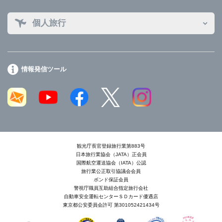
個人旅行
情報発信ツール
観光庁長官登録旅行業第883号
日本旅行業協会（JATA）正会員
国際航空運送協会（IATA）公認
旅行業公正取引協議会会員
ボンド保証会員
警視庁職員互助組合指定旅行会社
自動車安全運転センターＳＤカード優遇店
東京都公安委員会許可 第301052421434号