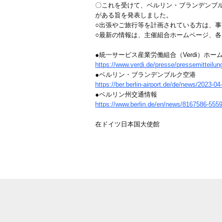
〇これを受けて、ベルリン・ブランデンブ
がある旨を発表しました。
○出張やご旅行等を計画されている方は、
○最新の情報は、主催組合ホームページ、
●統一サービス産業労働組合（Verdi）ホー
https://www.verdi.de/presse/pressemittei
●ベルリン・ブランデンブルク空港
https://ber.berlin-airport.de/de/news/2023-0
●ベルリン州交通情報
https://www.berlin.de/en/news/8167586-5559
在ドイツ日本国大使館