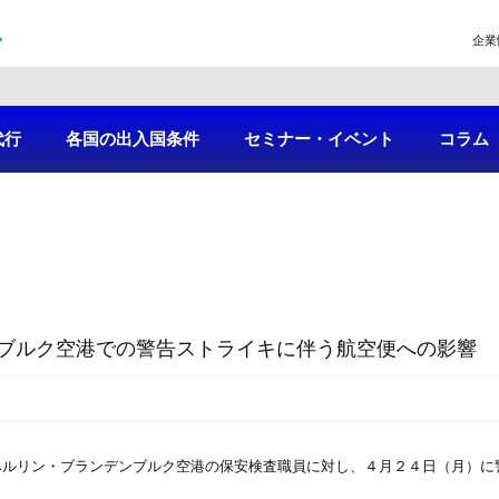
企業
代行
各国の出入国条件
セミナー・イベント
コラム
ブルク空港での警告ストライキに伴う航空便への影響
は、ベルリン・ブランデンブルク空港の保安検査職員に対し、４月２４日（月）