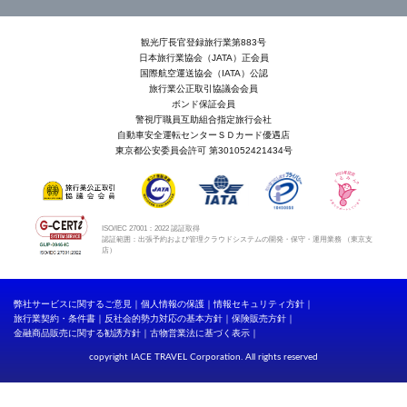
観光庁長官登録旅行業第883号
日本旅行業協会（JATA）正会員
国際航空運送協会（IATA）公認
旅行業公正取引協議会会員
ボンド保証会員
警視庁職員互助組合指定旅行会社
自動車安全運転センターＳＤカード優遇店
東京都公安委員会許可 第301052421434号
ISO/IEC 27001：2022 認証取得
認証範囲：出張予約および管理クラウドシステムの開発・保守・運用業務 （東京支
店）
弊社サービスに関するご意見
個人情報の保護
情報セキュリティ方針
旅行業契約・条件書
反社会的勢力対応の基本方針
保険販売方針
金融商品販売に関する勧誘方針
古物営業法に基づく表示
copyright IACE TRAVEL Corporation. All rights reserved