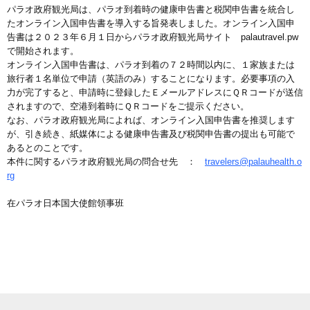
パラオ政府観光局は、パラオ到着時の健康申告書と税関申告書を統合し
たオンライン入国申告書を導入する旨発表しました。オンライン入国申
告書は２０２３年６月１日からパラオ政府観光局サイト palautravel.pw
で開始されます。
オンライン入国申告書は、パラオ到着の７２時間以内に、１家族または
旅行者１名単位で申請（英語のみ）することになります。必要事項の入
力が完了すると、申請時に登録したＥメールアドレスにＱＲコードが送信
されますので、空港到着時にＱＲコードをご提示ください。
なお、パラオ政府観光局によれば、オンライン入国申告書を推奨します
が、引き続き、紙媒体による健康申告書及び税関申告書の提出も可能で
あるとのことです。
本件に関するパラオ政府観光局の問合せ先 ：
travelers@palauhealth.o
rg
在パラオ日本国大使館領事班