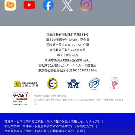
観光庁長官登録旅行業第883号
日本旅行業協会（JATA）正会員
国際航空運送協会（IATA）公認
旅行業公正取引協議会会員
ボンド保証会員
警視庁職員互助組合指定旅行会社
自動車安全運転センターＳＤカード優遇店
東京都公安委員会許可 第301052421434号
ISO/IEC 27001：2022 認証取得
認証範囲：出張予約および管理クラウドシステムの開発・保守・運用業務 （東京支
店）
弊社サービスに関するご意見
個人情報の保護
情報セキュリティ方針
旅行業契約・条件書
反社会的勢力対応の基本方針
保険販売方針
金融商品販売に関する勧誘方針
古物営業法に基づく表示