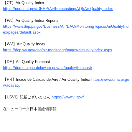
【CT】Air Quality Index
https://portal.ct.gov/DEEP/Air/Forecasting/AQI/Air-Quality-Index
【PA】Air Quality Index Reports
https://www.dep.pa.gov/Business/Air/BAQ/MonitoringTopics/AirQualityInd
ex/pages/default.aspx
【WV】Air Quality Index
https://dep.wv.gov/daq/air-monitoring/pages/airqualityindex.aspx
【DE】Air Quality Forecast
https://dnrec.alpha.delaware.gov/air/quality/forecast/
【PR】Indice de Calidad de Aire / Air Quality Index
https://www.drna.pr.go
v/acai/aqi/
【USVI】記載ございません
https://www.vi.gov/
在ニューヨーク日本国総領事館