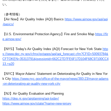
い。
（参考情報）
【Air Now】Air Quality Index (AQI) Basics
https://www.airnow.gov/aqi/aqi
-basics/
【U.S. Environmental Protection Agency】Fire and Smoke Map
https://fir
e.airnow.gov/
【NYS】Today's Air Quality Index (AQI) Forecast for New York State
http
s://www.dec.ny.gov/cfmx/extapps/aqi/aqi_forecast.cfm?CFID=50093784&
CFTOKEN=35313791&jsessionid=662C27D7FE6F17D104F68C97100CC4
13.+p20
【NYC】Mayor Adams' Statement on Deteriorating Air Quality in New Yor
k City
https://www.nyc.gov/office-of-the-mayor/news/393-23/mayor-adams
-on-deteriorating-air-quality-new-york-city
【NJ】Air Quality Evaluation and Planning
https://dep.nj.gov/airplanning/aqi-today/
https://www.airnow.gov/state/?name=new-jersey