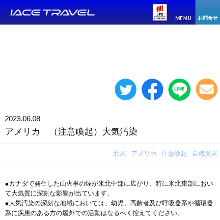
お問合せ
MENU
2023.06.08
アメリカ （注意喚起）大気汚染
北米
アメリカ
注意喚起
自然災害
●カナダで発生した山火事の煙が米北中部に広がり、特に米北東部におい
て大気質に深刻な影響が出ています。
●大気汚染の深刻な地域においては、幼児、高齢者及び呼吸器系や循環器
系に疾患のある方の屋外での活動はなるべく控えてください。