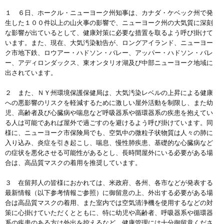
１ ６日、ホークル・ニューヨーク州知事は、カナダ・ケベック州で発
生した１００件以上の山火事の影響で、ニューヨーク州の大気質に深刻
な影響が出ているとして、健康対策に必要な措置を取るよう呼び掛けて
います。また、現在、大気汚染勧告が、ロングアイランド、ニューヨー
ク市地下鉄、ロウアー・ハドソン・バレー、アッパー・ハドソン・バレ
ー、アディロンダックス、東オンタリオ湖及び中部ニューヨーク地域に
出されています。
２ また、ＮＹ州環境保護保健局は、大気汚染レベルの上昇による健康
への悪影響のリスクを軽減するために激しい屋外活動を制限し、また幼
児、高齢者及び心臓病や喘息など呼吸器系や循環器系の疾患を抱えてい
る人は可能であれば屋外で過ごすのを避けるよう呼び掛けています。同
様に、ニューヨーク市保険局でも、空気中の微粒子状物質は人々の肺に
入り込み、炎症を引き起こし、喘息、慢性肺疾患、基礎的な心臓病など
の症状を悪化させる可能性があるとし、長時間屋外にいる必要がある場
合は、高品質マスクの着用を推奨しています。
３ 在留邦人の皆様におかれては、米政府、各州、各市などが発表する
最新情報（以下参考情報ご参照）に御留意の上、外出する必要がある場
合は高品質マスクの着用、また室内では空気清浄機を使用するなどの対
策に心掛けていただくとともに、特に幼児や高齢者、呼吸器系や循環器
系の疾患のある方は外出を控えるなど、健康管理には十分御留意くださ