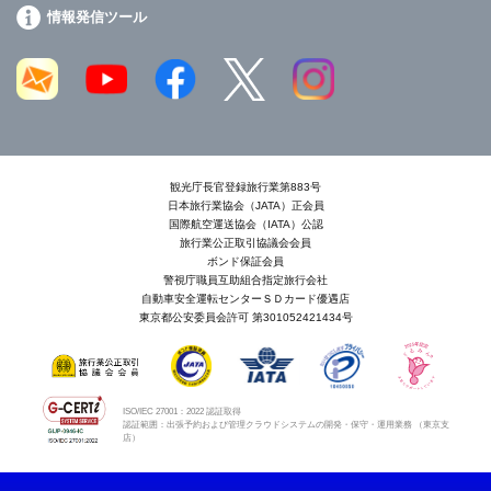
情報発信ツール
観光庁長官登録旅行業第883号
日本旅行業協会（JATA）正会員
国際航空運送協会（IATA）公認
旅行業公正取引協議会会員
ボンド保証会員
警視庁職員互助組合指定旅行会社
自動車安全運転センターＳＤカード優遇店
東京都公安委員会許可 第301052421434号
ISO/IEC 27001：2022 認証取得
認証範囲：出張予約および管理クラウドシステムの開発・保守・運用業務 （東京支
店）