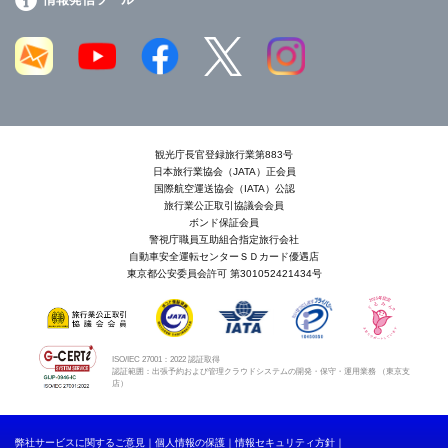
観光庁長官登録旅行業第883号
日本旅行業協会（JATA）正会員
国際航空運送協会（IATA）公認
旅行業公正取引協議会会員
ボンド保証会員
警視庁職員互助組合指定旅行会社
自動車安全運転センターＳＤカード優遇店
東京都公安委員会許可 第301052421434号
ISO/IEC 27001：2022 認証取得
認証範囲：出張予約および管理クラウドシステムの開発・保守・運用業務 （東京支
店）
弊社サービスに関するご意見
個人情報の保護
情報セキュリティ方針