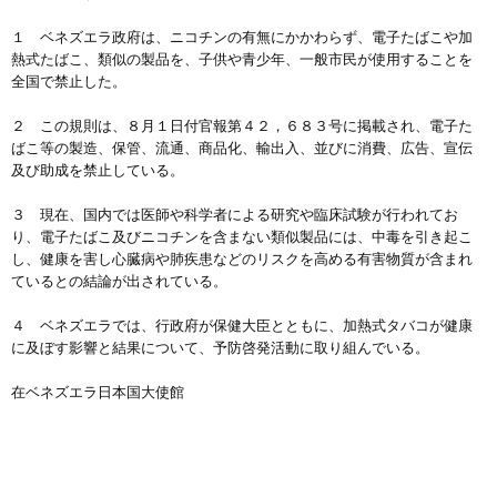
１ ベネズエラ政府は、ニコチンの有無にかかわらず、電子たばこや加
熱式たばこ、類似の製品を、子供や青少年、一般市民が使用することを
全国で禁止した。
２ この規則は、８月１日付官報第４２，６８３号に掲載され、電子た
ばこ等の製造、保管、流通、商品化、輸出入、並びに消費、広告、宣伝
及び助成を禁止している。
３ 現在、国内では医師や科学者による研究や臨床試験が行われてお
り、電子たばこ及びニコチンを含まない類似製品には、中毒を引き起こ
し、健康を害し心臓病や肺疾患などのリスクを高める有害物質が含まれ
ているとの結論が出されている。
４ ベネズエラでは、行政府が保健大臣とともに、加熱式タバコが健康
に及ぼす影響と結果について、予防啓発活動に取り組んでいる。
在ベネズエラ日本国大使館