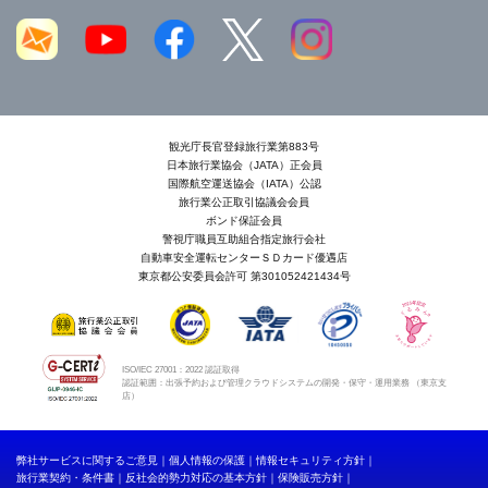
観光庁長官登録旅行業第883号
日本旅行業協会（JATA）正会員
国際航空運送協会（IATA）公認
旅行業公正取引協議会会員
ボンド保証会員
警視庁職員互助組合指定旅行会社
自動車安全運転センターＳＤカード優遇店
東京都公安委員会許可 第301052421434号
ISO/IEC 27001：2022 認証取得
認証範囲：出張予約および管理クラウドシステムの開発・保守・運用業務 （東京支
店）
弊社サービスに関するご意見
個人情報の保護
情報セキュリティ方針
旅行業契約・条件書
反社会的勢力対応の基本方針
保険販売方針