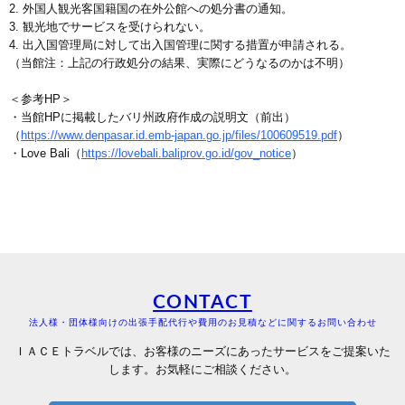
2. 外国人観光客国籍国の在外公館への処分書の通知。
3. 観光地でサービスを受けられない。
4. 出入国管理局に対して出入国管理に関する措置が申請される。
（当館注：上記の行政処分の結果、実際にどうなるのかは不明）
＜参考HP＞
・当館HPに掲載したバリ州政府作成の説明文（前出）
（
https://www.denpasar.id.emb-japan.go.jp/files/100609519.pdf
）
・Love Bali（
https://lovebali.baliprov.go.id/gov_notice
）
CONTACT
法人様・団体様向けの出張手配代行や費用のお見積などに関するお問い合わせ
ＩＡＣＥトラベルでは、お客様のニーズにあったサービスをご提案いた
します。お気軽にご相談ください。