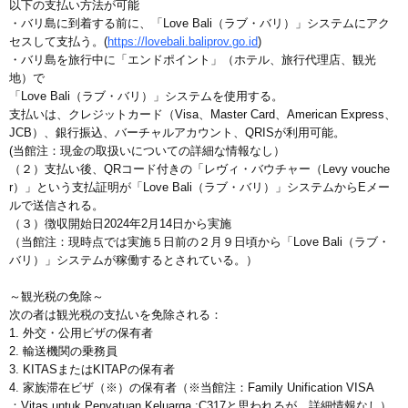
以下の支払い方法が可能
・バリ島に到着する前に、「Love Bali（ラブ・バリ）」システムにアク
セスして支払う。(
https://lovebali.baliprov.go.id
)
・バリ島を旅行中に「エンドポイント」（ホテル、旅行代理店、観光
地）で
「Love Bali（ラブ・バリ）」システムを使用する。
支払いは、クレジットカード（Visa、Master Card、American Express、
JCB）、銀行振込、バーチャルアカウント、QRISが利用可能。
(当館注：現金の取扱いについての詳細な情報なし）
（２）支払い後、QRコード付きの「レヴィ・バウチャー（Levy vouche
r）」という支払証明が「Love Bali（ラブ・バリ）」システムからEメー
ルで送信される。
（３）徴収開始日2024年2月14日から実施
（当館注：現時点では実施５日前の２月９日頃から「Love Bali（ラブ・
バリ）」システムが稼働するとされている。）
～観光税の免除～
次の者は観光税の支払いを免除される：
1. 外交・公用ビザの保有者
2. 輸送機関の乗務員
3. KITASまたはKITAPの保有者
4. 家族滞在ビザ（※）の保有者（※当館注：Family Unification VISA
：Vitas untuk Penyatuan Keluarga :C317と思われるが、詳細情報なし）