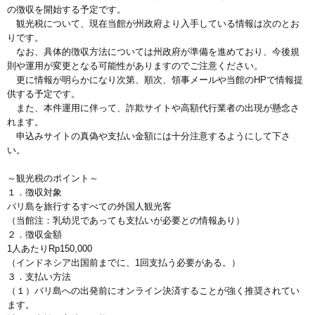
の徴収を開始する予定です。
観光税について、現在当館が州政府より入手している情報は次のとお
りです。
なお、具体的徴収方法については州政府が準備を進めており、今後規
則や運用が変更となる可能性がありますのでご注意ください。
更に情報が明らかになり次第、順次、領事メールや当館のHPで情報提
供する予定です。
また、本件運用に伴って、詐欺サイトや高額代行業者の出現が懸念さ
れます。
申込みサイトの真偽や支払い金額には十分注意するようにして下さ
い。
～観光税のポイント～
１．徴収対象
バリ島を旅行するすべての外国人観光客
（当館注：乳幼児であっても支払いが必要との情報あり）
２．徴収金額
1人あたりRp150,000
（インドネシア出国前までに、1回支払う必要がある。）
３．支払い方法
（１）バリ島への出発前にオンライン決済することが強く推奨されてい
ます。