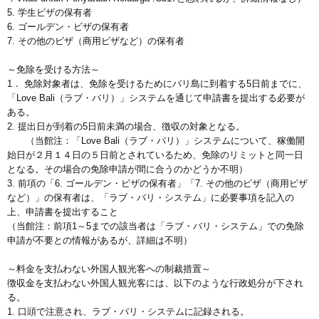
5. 学生ビザの保有者
6. ゴールデン・ビザの保有者
7. その他のビザ（商用ビザなど）の保有者
～免除を受ける方法～
1． 免除対象者は、免除を受けるためにバリ島に到着する5日前までに、
「Love Bali（ラブ・バリ）」システムを通じて申請書を提出する必要が
ある。
2. 提出日が到着の5日前未満の場合、徴収の対象となる。
（当館注：「Love Bali（ラブ・バリ）」システムについて、稼働開
始日が２月１４日の５日前とされているため、免除のリミットと同一日
となる。その場合の免除申請が間に合うのかどうか不明）
3. 前項の「6. ゴールデン・ビザの保有者」「7. その他のビザ（商用ビザ
など）」の保有者は、「ラブ・バリ・システム」に必要事項を記入の
上、申請書を提出すること
（当館注：前項1～5までの該当者は「ラブ・バリ・システム」での免除
申請が不要との情報があるが、詳細は不明）
～料金を支払わない外国人観光客への制裁措置～
徴収金を支払わない外国人観光客には、以下のような行政処分が下され
る。
1. 口頭で注意され、ラブ・バリ・システムに記録される。