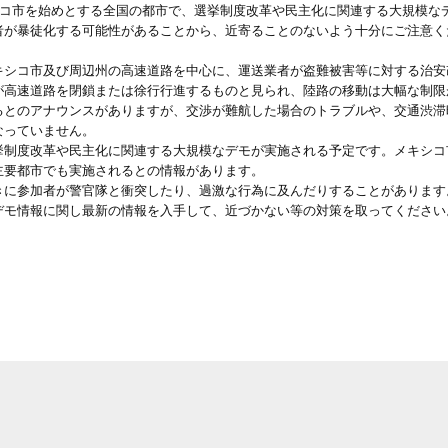
シコ市を始めとする全国の都市で、選挙制度改革や民主化に関連する大規模な
者が暴徒化する可能性があることから、近寄ることのないよう十分にご注意く
キシコ市及び周辺州の高速道路を中心に、運送業者が盗難被害等に対する治安
が高速道路を閉鎖または徐行行進するものと見られ、陸路の移動は大幅な制限
とのアナウンスがありますが、交渉が難航した場合のトラブルや、交通渋滞
なっていません。
挙制度改革や民主化に関連する大規模なデモが実施される予定です。メキシコ
主要都市でも実施されるとの情報があります。
きに参加者が警官隊と衝突したり、過激な行為に及んだりすることがあります
デモ情報に関し最新の情報を入手して、近づかない等の対策を取ってください