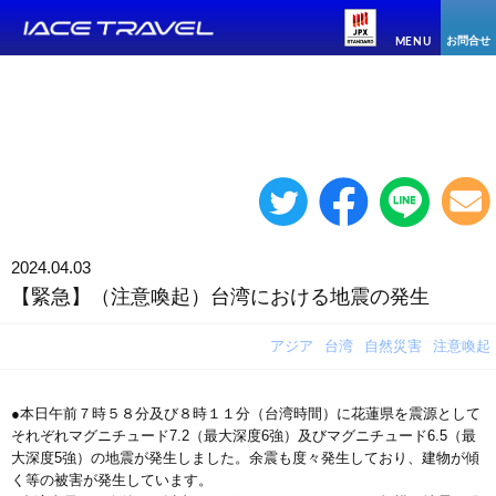
お問合せ
MENU
2024.04.03
【緊急】（注意喚起）台湾における地震の発生
アジア
台湾
自然災害
注意喚起
●本日午前７時５８分及び８時１１分（台湾時間）に花蓮県を震源として
それぞれマグニチュード7.2（最大深度6強）及びマグニチュード6.5（最
大深度5強）の地震が発生しました。余震も度々発生しており、建物が傾
く等の被害が発生しています。