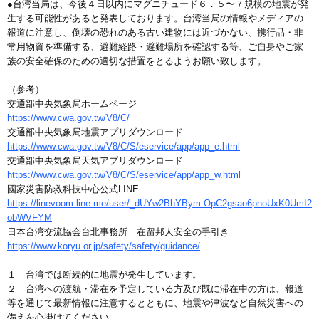
●台湾当局は、今後４日以内にマグニチュード６．５〜７規模の地震が発
生する可能性があると発表しております。台湾当局の情報やメディアの
報道に注意し、倒壊の恐れのある古い建物には近づかない、携行品・非
常用物資を準備する、避難経路・避難場所を確認する等、ご自身やご家
族の安全確保のための適切な措置をとるようお願い致します。
（参考）
交通部中央気象局ホームページ
https://www.cwa.gov.tw/V8/C/
交通部中央気象局地震アプリダウンロード
https://www.cwa.gov.tw/V8/C/S/eservice/app/app_e.html
交通部中央気象局天気アプリダウンロード
https://www.cwa.gov.tw/V8/C/S/eservice/app/app_w.html
國家災害防救科技中心公式LINE
https://linevoom.line.me/user/_dUYw2BhYBym-OpC2gsao6pnoUxK0UmI2
obWVFYM
日本台湾交流協会台北事務所 在留邦人安全の手引き
https://www.koryu.or.jp/safety/safety/guidance/
１ 台湾では断続的に地震が発生しています。
２ 台湾への渡航・滞在を予定している方及び既に滞在中の方は、報道
等を通じて最新情報に注意するとともに、地震や津波など自然災害への
備えを心掛けてください。