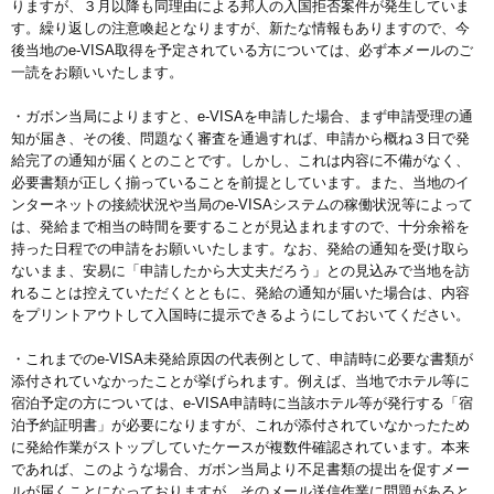
りますが、３月以降も同理由による邦人の入国拒否案件が発生していま
す。繰り返しの注意喚起となりますが、新たな情報もありますので、今
後当地のe-VISA取得を予定されている方については、必ず本メールのご
一読をお願いいたします。
・ガボン当局によりますと、e-VISAを申請した場合、まず申請受理の通
知が届き、その後、問題なく審査を通過すれば、申請から概ね３日で発
給完了の通知が届くとのことです。しかし、これは内容に不備がなく、
必要書類が正しく揃っていることを前提としています。また、当地のイ
ンターネットの接続状況や当局のe-VISAシステムの稼働状況等によって
は、発給まで相当の時間を要することが見込まれますので、十分余裕を
持った日程での申請をお願いいたします。なお、発給の通知を受け取ら
ないまま、安易に「申請したから大丈夫だろう」との見込みで当地を訪
れることは控えていただくとともに、発給の通知が届いた場合は、内容
をプリントアウトして入国時に提示できるようにしておいてください。
・これまでのe-VISA未発給原因の代表例として、申請時に必要な書類が
添付されていなかったことが挙げられます。例えば、当地でホテル等に
宿泊予定の方については、e-VISA申請時に当該ホテル等が発行する「宿
泊予約証明書」が必要になりますが、これが添付されていなかったため
に発給作業がストップしていたケースが複数件確認されています。本来
であれば、このような場合、ガボン当局より不足書類の提出を促すメー
ルが届くことになっておりますが、そのメール送信作業に問題があると