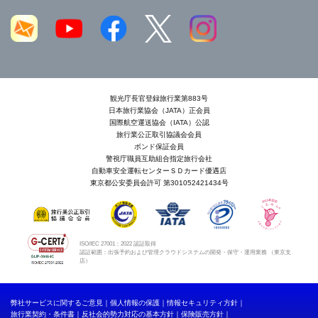
観光庁長官登録旅行業第883号
日本旅行業協会（JATA）正会員
国際航空運送協会（IATA）公認
旅行業公正取引協議会会員
ボンド保証会員
警視庁職員互助組合指定旅行会社
自動車安全運転センターＳＤカード優遇店
東京都公安委員会許可 第301052421434号
ISO/IEC 27001：2022 認証取得
認証範囲：出張予約および管理クラウドシステムの開発・保守・運用業務 （東京支
店）
弊社サービスに関するご意見
個人情報の保護
情報セキュリティ方針
旅行業契約・条件書
反社会的勢力対応の基本方針
保険販売方針