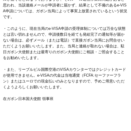
思われ、当該連絡メールが申請者に届かず、結果として不備のあるe-VIS
A申請については、ガボン当局によって事実上放置されているという状況
です。
・このように、現在当局のe-VISA申請の受理体制については万全な状態
とは言い切れませんので、申請後数日を経ても発給完了の通知等が届か
ない場合は、必ずメール（または電話）で直接ガボン当局にお問合せい
ただくようお願いいたします。また、当局と連絡が取れない場合は、駐
日ガボン大使館または最寄りのガボン大使館にご相談・ご照会すること
をお勧めいたします。
・また、リーブルビル国際空港のVISAカウンターではクレジットカード
が使用できません。e-VISAの代金は当地通貨（FCFA:セーファーフラ
ン）またはユーロでの現金払いのみとなりますので、予めご用意いただ
くようよろしくお願いいたします。
在ガボン日本国大使館 領事班