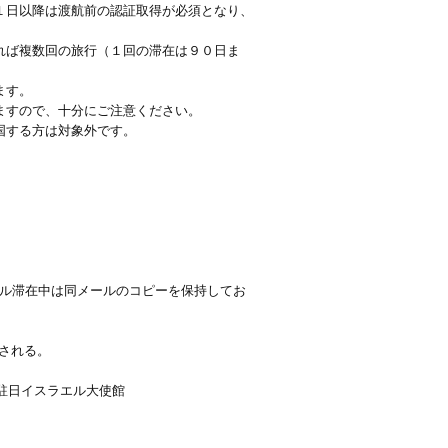
１日以降は渡航前の認証取得が必須となり、
れば複数回の旅行（１回の滞在は９０日ま
ます。
ますので、十分にご注意ください。
国する方は対象外です。
エル滞在中は同メールのコピーを保持してお
される。
又は駐日イスラエル大使館