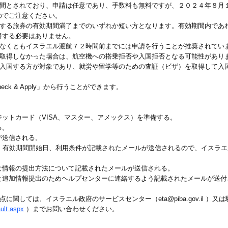
期間とされており、申請は任意であり、手数料も無料ですが、２０２４年８月
のでご注意ください。
持する旅券の有効期間満了までのいずれか短い方となります。有効期間内であ
得する必要はありません。
少なくともイスラエル渡航７２時間前までには申請を行うことが推奨されてい
を取得しなかった場合は、航空機への搭乗拒否や入国拒否となる可能性があり
で入国する方が対象であり、就労や留学等のための査証（ビザ）を取得して入
k & Apply」から行うことができます。
ットカード（VISA、マスター、アメックス）を準備する。
る。
が送信される。
番号、有効期間開始日、利用条件が記載されたメールが送信されるので、イスラ
な情報の提出方法について記載されたメールが送信される。
と追加情報提出のためヘルプセンターに連絡するよう記載されたメールが送付
関しては、イスラエル政府のサービスセンター（eta@piba.gov.il ）
ult.aspx
）までお問い合わせください。