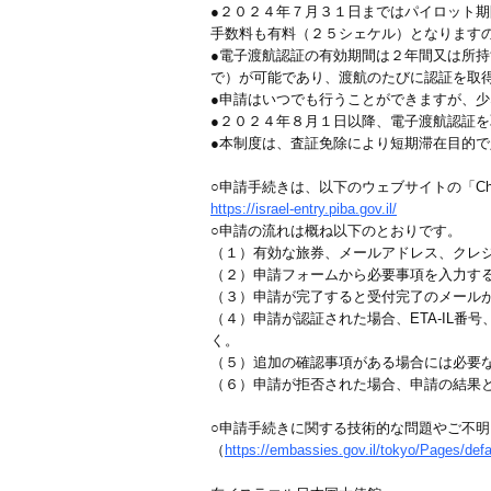
●２０２４年７月３１日まではパイロット
手数料も有料（２５シェケル）となります
●電子渡航認証の有効期間は２年間又は所
で）が可能であり、渡航のたびに認証を取
●申請はいつでも行うことができますが、
●２０２４年８月１日以降、電子渡航認証
●本制度は、査証免除により短期滞在目的
○申請手続きは、以下のウェブサイトの「Chec
https://israel-entry.piba.gov.il/
○申請の流れは概ね以下のとおりです。
（１）有効な旅券、メールアドレス、クレジ
（２）申請フォームから必要事項を入力す
（３）申請が完了すると受付完了のメール
（４）申請が認証された場合、ETA-IL
く。
（５）追加の確認事項がある場合には必要
（６）申請が拒否された場合、申請の結果
○申請手続きに関する技術的な問題やご不明点に
（
https://embassies.gov.il/tokyo/Pages/defa