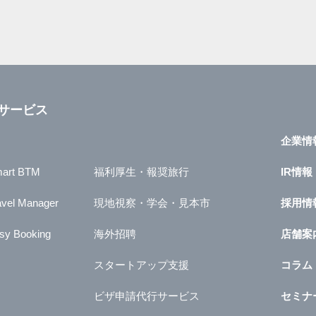
サービス
企業情
art BTM
福利厚生・報奨旅行
IR情報
avel Manager
現地視察・学会・見本市
採用情
sy Booking
海外招聘
店舗案
スタートアップ支援
コラム
ビザ申請代行サービス
セミナ