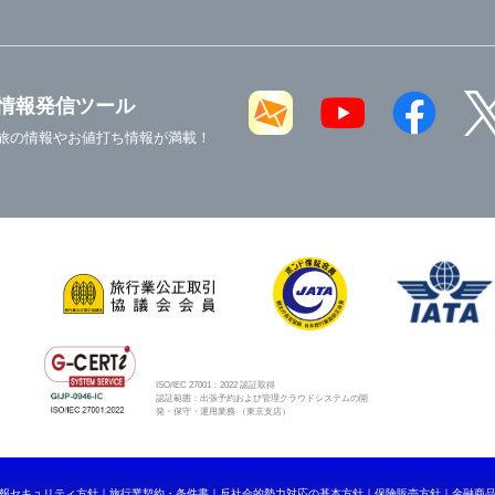
情報発信ツール
旅の情報やお値打ち情報が満載！
ISO/IEC 27001：2022 認証取得
認証範囲：出張予約および管理クラウドシステムの開
発・保守・運用業務 （東京支店）
報セキュリティ方針
旅行業契約・条件書
反社会的勢力対応の基本方針
保険販売方針
金融商