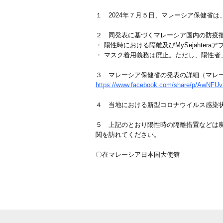
１ 2024年７月５日、マレーシア保健省
２ 同発表に基づくマレーシア国内の防疫措
・ 陽性時における隔離及びMySejahter
・ マスク着用義務は廃止。ただし、陽性
３ マレーシア保健省の発表の詳細（マレ
https://www.facebook.com/share/p/AwNF
４ 当地における新型コロナウイルス感染
５ 上記のとおり陽性時の隔離措置などは
関を訪れてください。
〇在マレーシア日本国大使館