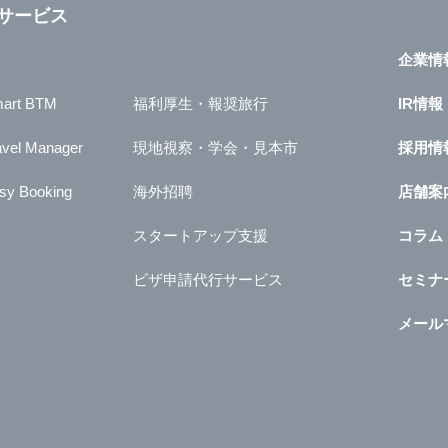
サービス
企業情
art BTM
福利厚生・報奨旅行
IR情報
avel Manager
現地視察・学会・見本市
採用情
sy Booking
海外招聘
店舗案
スタートアップ支援
コラム
ビザ申請代行サービス
セミナ
メール