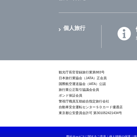
個人旅行
観光庁長官登録旅行業第883号
日本旅行業協会（JATA）正会員
国際航空運送協会（IATA）公認
旅行業公正取引協議会会員
ボンド保証会員
警視庁職員互助組合指定旅行会社
自動車安全運転センターＳＤカード優遇店
東京都公安委員会許可 第301052421434号
弊社サービスに関するご意見
個人情報の保護
情