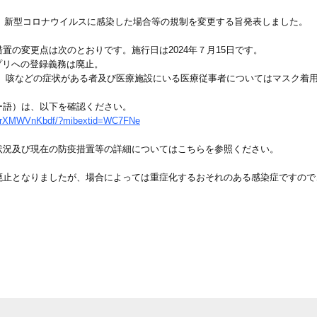
は、新型コロナウイルスに感染した場合等の規制を変更する旨発表しました。
置の変更点は次のとおりです。施行日は2024年７月15日です。
aアプリへの登録義務は廃止。
者、咳などの症状がある者及び医療施設にいる医療従事者についてはマスク着
ー語）は、以下を確認ください。
UvrXMWVnKbdf/?mibextid=WC7FNe
状況及び現在の防疫措置等の詳細についてはこちらを参照ください。
廃止となりましたが、場合によっては重症化するおそれのある感染症ですので