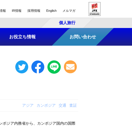
情報
IR情報
採用情報
English
メルマガ
個人旅行
お役立ち情報
お問い合わせ
アジア
カンボジア
交通
査証
般、カンボジア内務省から、カンボジア国内の国際