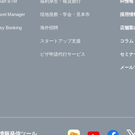
art BTM
福利厚生・報奨旅行
IR情報
avel Manager
現地視察・学会・見本市
採用情
sy Booking
海外招聘
店舗案
スタートアップ支援
コラム
ビザ申請代行サービス
セミナ
メール
情報発信ツール