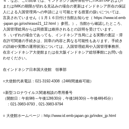
４．なお、この回章では、インドネシア国外滞在中にITAS/ITAPおよび/
またはIMKの期限が切れる見込みの場合の更新はインドネシア所在の保証
人による入国管理局への申請により可能とする措置の扱いについては、
言及されていません（１月１６日付け当館お知らせ（ https://www.id.emb
-japan.go.jp/oshirase21_12.html ）参照。）。当館から確認したところ、
入国管理総局からは同措置は維持されるとの説明を受けています。
５．いずれの場合であっても、インドネシア当局による実際の査証・滞
在許可関連の手続きは、回章の内容と異なる可能性もあります。手続き
の詳細や実際の運用状況については、入国管理総局や入国管理事務所、
在京インドネシア大使館または在大阪インドネシア総領事館にお問い合
わせください。
在インドネシア日本国大使館 領事部
○大使館代表電話：021-3192-4308（24時間連絡可能）
○新型コロナウイルス関連相談の専用番号
（開館日：午前9時～午後12時30分，午後1時30分～午後4時45分）
：021-3983-9793，021-3983-9794
○ 大使館ホームページ：http://www.id.emb-japan.go.jp/index_jp.html