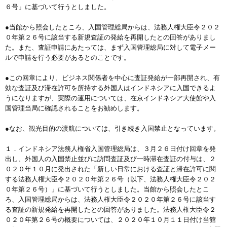
６号」に基づいて行うとしました。
●当館から照会したところ、入国管理総局からは、法務人権大臣令２０２
０年第２６号に該当する新規査証の発給を再開したとの回答がありまし
た。また、査証申請にあたっては、まず入国管理総局に対して電子メー
ルで申請を行う必要があるとのことです。
●この回章により、ビジネス関係者を中心に査証発給が一部再開され、有
効な査証及び滞在許可を所持する外国人はインドネシアに入国できるよ
うになりますが、実際の運用については、在京インドネシア大使館や入
国管理当局に確認されることをお勧めします。
●なお、観光目的の渡航については、引き続き入国禁止となっています。
１．インドネシア法務人権省入国管理総局は、３月２６日付け回章を発
出し、外国人の入国禁止並びに訪問査証及び一時滞在査証の付与は、２
０２０年１０月に発出された「新しい日常における査証と滞在許可に関
する法務人権大臣令２０２０年第２６号（以下、法務人権大臣令２０２
０年第２６号）」に基づいて行うとしました。当館から照会したとこ
ろ、入国管理総局からは、法務人権大臣令２０２０年第２６号に該当す
る査証の新規発給を再開したとの回答がありました。法務人権大臣令２
０２０年第２６号の概要については、２０２０年１０月１１日付け当館