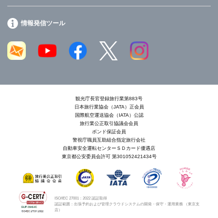
情報発信ツール
観光庁長官登録旅行業第883号
日本旅行業協会（JATA）正会員
国際航空運送協会（IATA）公認
旅行業公正取引協議会会員
ボンド保証会員
警視庁職員互助組合指定旅行会社
自動車安全運転センターＳＤカード優遇店
東京都公安委員会許可 第301052421434号
ISO/IEC 27001：2022 認証取得
認証範囲：出張予約および管理クラウドシステムの開発・保守・運用業務 （東京支
店）