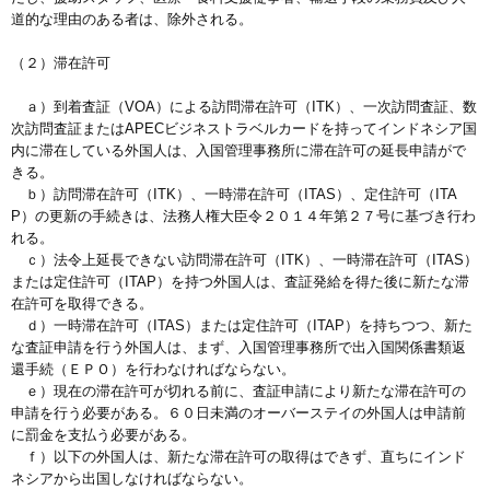
道的な理由のある者は、除外される。
（２）滞在許可
ａ）到着査証（VOA）による訪問滞在許可（ITK）、一次訪問査証、数
次訪問査証またはAPECビジネストラベルカードを持ってインドネシア国
内に滞在している外国人は、入国管理事務所に滞在許可の延長申請がで
きる。
ｂ）訪問滞在許可（ITK）、一時滞在許可（ITAS）、定住許可（ITA
P）の更新の手続きは、法務人権大臣令２０１４年第２７号に基づき行わ
れる。
ｃ）法令上延長できない訪問滞在許可（ITK）、一時滞在許可（ITAS）
または定住許可（ITAP）を持つ外国人は、査証発給を得た後に新たな滞
在許可を取得できる。
ｄ）一時滞在許可（ITAS）または定住許可（ITAP）を持ちつつ、新た
な査証申請を行う外国人は、まず、入国管理事務所で出入国関係書類返
還手続（ＥＰＯ）を行わなければならない。
ｅ）現在の滞在許可が切れる前に、査証申請により新たな滞在許可の
申請を行う必要がある。６０日未満のオーバーステイの外国人は申請前
に罰金を支払う必要がある。
ｆ）以下の外国人は、新たな滞在許可の取得はできず、直ちにインド
ネシアから出国しなければならない。