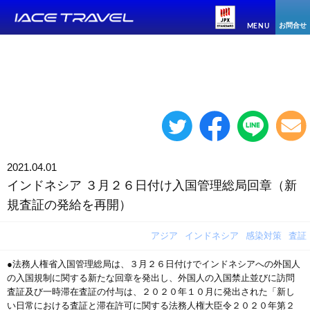
お問合せ
MENU
2021.04.01
インドネシア ３月２６日付け入国管理総局回章（新
規査証の発給を再開）
アジア
インドネシア
感染対策
査証
●法務人権省入国管理総局は、３月２６日付けでインドネシアへの外国人
の入国規制に関する新たな回章を発出し、外国人の入国禁止並びに訪問
査証及び一時滞在査証の付与は、２０２０年１０月に発出された「新し
い日常における査証と滞在許可に関する法務人権大臣令２０２０年第２