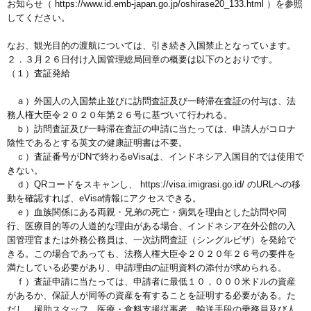
お知らせ（ https://www.id.emb-japan.go.jp/oshirase20_133.html ）を参照
してください。
なお、観光目的の渡航については、引き続き入国禁止となっています。
２．３月２６日付け入国管理総局回章の概要は以下のとおりです。
（１）査証発給
ａ）外国人の入国禁止並びに訪問査証及び一時滞在査証の付与は、法
務人権大臣令２０２０年第２６号に基づいて行われる。
ｂ）訪問査証及び一時滞在査証の申請に当たっては、申請人がコロナ
陰性であるとする英文の健康証明書は不要。
ｃ）査証番号がDNで終わるeVisaは、インドネシア入国目的では使用で
きない。
ｄ）QRコードをスキャンし、 https://visa.imigrasi.go.id/ のURLへの移
動を確認すれば、eVisa情報にアクセスできる。
ｅ）血族関係にある両親・兄弟の死亡・病気を理由とした訪問や同
行、医療目的等の人道的な理由がある場合、インドネシア在外公館の入
国管理官または外務公務員は、一次訪問査証（シングルビザ）を発給で
きる。この場合であっても、法務人権大臣令２０２０年２６号の要件を
満たしている必要があり、申請理由の証明資料の添付が求められる。
ｆ）査証申請に当たっては、申請者に最低１０，０００米ドルの資産
があるか、保証人が同等の資産を有することを証明する必要がある。た
だし、援助スタッフ、医療・食料支援従事者、輸送手段の乗務員及び人