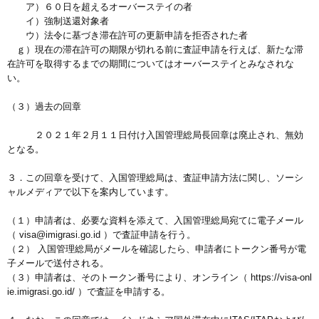
ア）６０日を超えるオーバーステイの者
イ）強制送還対象者
ウ）法令に基づき滞在許可の更新申請を拒否された者
ｇ）現在の滞在許可の期限が切れる前に査証申請を行えば、新たな滞
在許可を取得するまでの期間についてはオーバーステイとみなされな
い。
（３）過去の回章
２０２１年２月１１日付け入国管理総局長回章は廃止され、無効
となる。
３．この回章を受けて、入国管理総局は、査証申請方法に関し、ソーシ
ャルメディアで以下を案内しています。
（１）申請者は、必要な資料を添えて、入国管理総局宛てに電子メール
（ visa@imigrasi.go.id ）で査証申請を行う。
（２） 入国管理総局がメールを確認したら、申請者にトークン番号が電
子メールで送付される。
（３）申請者は、そのトークン番号により、オンライン（ https://visa-onl
ie.imigrasi.go.id/ ）で査証を申請する。