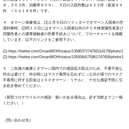
８，３０３件、治癒率９０％）、５日の入院件数は６２３件（新規９４
件、ＩＣＵ１９６件）です。
４ オマーン保健省は、(1)２月９日のツイッターでオマーン入国者の空
港到着時、(2)同１０日にはオマーン入国者以外のＰＣＲ検査陽性者及び
同陽性者との濃厚接触者の所要手続きについて、フローチャートを掲載
しています。以下のリンクをご参照下さい。
(1) https://twitter.com/OmaniMOH/status/1359037274760114179/photo/1
(2) https://twitter.com/OmaniMOH/status/1359364175961747459/photo/1
５ ご自身の健康とオマーン国内での感染拡大防止のため、不要不急な
外出は避けて、外出時にはマスク着用を忘れずに（公共の場でのマスク
不着用に対する罰金は１００オマーン・リヤル）、十分な感染予防に引
き続き努めてください。
（新型コロナウイルスの感染・疑いがある場合は、必ず当館までご一報
ください。）
（問い合わせ先）