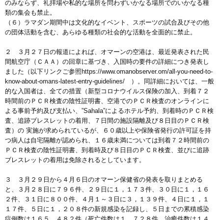
のみならず、礼拝場や私的な場所を問わずいかなる場所でのいかなる種
類の集会も禁止。
（６）ラマダン期間中は文化的なイベント、スポーツの試合及びその他
の団体活動を含む、あらゆる種類の社会的な活動を全面的に禁止。
２ ３月２７日の報道によれば、オマーンの空港は、最近発表された民
間航空庁（ＣＡＡ）の回章に基づき、入国時の要件の詳細につき発表し
ました（以下リンクご参照https://www.omanobserver.om/all-you-need-to-
know-about-omans-latest-entry-guidelines/ ）。同詳細においては、一般
的な入国者は、全ての措置（新型コロナウイルス保険の加入、到着７２
時間前のＰＣＲ検査の陰性証明書、空港でのＰＣＲ検査のオンラインに
よる事前予約及び支払い、”Sahala”によるホテル予約、到着時のＰＣＲ検
査、追跡ブレスレットの着用、７日間の施設隔離及び８日目のＰＣＲ検
査）の 実施が求められているが、６０歳以上や保険省発行の許可証を持
つ病人は自宅隔離が認められ、１６歳未満については到着７２時間前の
ＰＣＲ検査の陰性証明書、到着時及び８日目のＰＣＲ検査、並びに追跡
ブレスレットの着用は免除されるとしています。
３ ３月２９日から４月６日のオマーン保健省の発表を取りまとめる
と、３月２８日に７９６件、２９日に１，１７３件、３０日に１，１６
２件、３１日に８００件、４月１～３日に３，１３９件、４日に１，１
１７件、５日に１，２０８件の新規感染を記録し、５日までの累積感染
症例数は１６５，４８２件（死亡件数は１，７２８件、治癒件数は１４