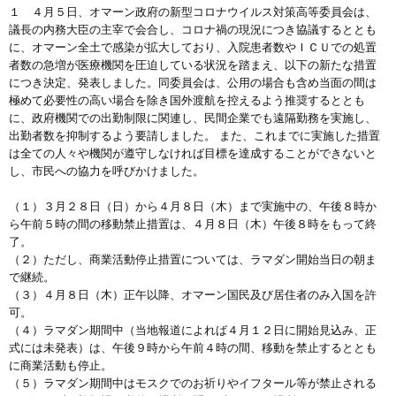
１ ４月５日、オマーン政府の新型コロナウイルス対策高等委員会は、
議長の内務大臣の主宰で会合し、コロナ禍の現況につき協議するととも
に、オマーン全土で感染が拡大しており、入院患者数やＩＣＵでの処置
者数の急増が医療機関を圧迫している状況を踏まえ、以下の新たな措置
につき決定、発表しました。同委員会は、公用の場合も含め当面の間は
極めて必要性の高い場合を除き国外渡航を控えるよう推奨するととも
に、政府機関での出勤制限に関連し、民間企業でも遠隔勤務を実施し、
出勤者数を抑制するよう要請しました。 また、これまでに実施した措置
は全ての人々や機関が遵守しなければ目標を達成することができないと
し、市民への協力を呼びかけました。
（１）３月２８日（日）から４月８日（木）まで実施中の、午後８時か
ら午前５時の間の移動禁止措置は、４月８日（木）午後８時をもって終
了。
（２）ただし、商業活動停止措置については、ラマダン開始当日の朝ま
で継続。
（３）４月８日（木）正午以降、オマーン国民及び居住者のみ入国を許
可。
（４）ラマダン期間中（当地報道によれば４月１２日に開始見込み、正
式には未発表）は、午後９時から午前４時の間、移動を禁止するととも
に商業活動も停止。
（５）ラマダン期間中はモスクでのお祈りやイフタール等が禁止される