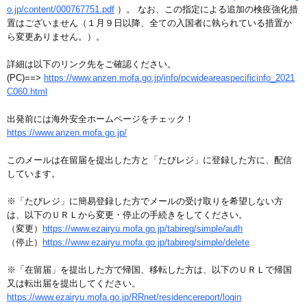
o.jp/content/000767751.pdf
）。 なお、この指定による追加の検疫強化措
置はございません（１月９日以降、全ての入国者に執られている措置か
ら変更ありません。）。
詳細は以下のリンク先をご確認ください。
(PC)==>
https://www.anzen.mofa.go.jp/info/pcwideareaspecificinfo_2021
C060.html
出発前には海外安全ホームページをチェック！
https://www.anzen.mofa.go.jp/
このメールは在留届を提出した方と「たびレジ」に登録した方に、配信
しています。
※「たびレジ」に簡易登録した方でメールの受け取りを希望しない方
は、以下のＵＲＬから変更・停止の手続きをしてください。
（変更）
https://www.ezairyu.mofa.go.jp/tabireg/simple/auth
（停止）
https://www.ezairyu.mofa.go.jp/tabireg/simple/delete
※「在留届」を提出した方で帰国、移転した方は、以下のＵＲＬで帰国
又は転出届を提出してください。
https://www.ezairyu.mofa.go.jp/RRnet/residencereport/login