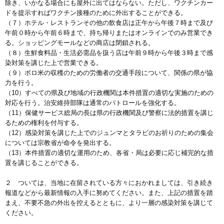
除き、いかなる場合にも屋外に出てはならない。ただし、ワクチンカー
ドを提示すればワクチン接種のために外出することができる。
（７）ホテル・レストランその他の飲食店は正午から午後７時まで及び
午前０時から午前６時まで、持ち帰りまたはオンラインでのみ営業でき
る。ショッピングモールなどの商店は閉鎖される。
（８）生鮮食料品・生活必需品を扱う店は午前９時から午後３時まで感
染対策を講じた上で営業できる。
（９）ボロ米の収穫のための労働者の交通手段について、関係の県が協
力を行う。
（10）すべての県及び地域の行政機関は本件措置の適切な実施のための
対応を行う。治安維持部隊は通常のパトロールを強化する。
（11）保健サービス総局の長は県の行政機関及び警察に法的措置を講じ
るための権利を付与する。
（12）感染対策を講じた上でのジュンマとタラビのお祈りのための集会
については宗教省が命令を発出する。
（13）本件措置の適切な運用のため、各省・局は必要に応じ補完的な措
置を講じることができる。
２ ついては、当地に在留されている方々におかれましては、引き続き
報道などから最新情報の入手に努めてください。また、上記の措置を踏
まえ、不要不急の外出を控えるとともに、より一層の感染対策を講じて
ください。