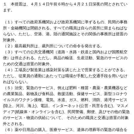
１ 本措置は、４月１４日午前６時から４月２１日深夜の間とされてい
ます。
（１）すべての政府系機関および政府系機関に準ずるもの、民間の事務
所・金融機関は閉鎖される。すべての職員は自らの居所に留まらねばな
らない。ただし、空港、港。陸の通関施設とその関係の事務所は措置の
対象外。
（２）最高裁判所は、裁判所についての命令を発出する。
（３）すべての公共交通機関（道路・水路・鉄道と国内および国際航空
便）は停止される。ただし、商品の輸送、生産活動、緊急のサービスの
ための交通は措置の対象外。
（４）工場及び製造業は感染対策を講じた上で営業することができる。
ただし、従業員の通勤にあたっては職場が手配した交通手段を用いなけ
ればならない。
（５）治安、緊急のサービス、例えば肥料・種苗・農薬・農業機器など
の農業製品、穀物及び食料品、救援活動、保健サービス、新型コロナウ
イルスのワクチン接種、電気、水道、ガス、燃料、消防、港湾サービス
(陸上、河川、海上)、電話、インターネット(公営・民営を含む)、マスメ
ディア(紙媒体・オンラインを含む)、民間警備、郵便、及びその他の緊急
のサービス・物資の供給について、 そのための職員と交通は措置の対象
外とされる。
（６）薬や日用品の購入、医療サービス、遺体の埋葬等の緊急の場合を