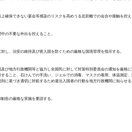
以上確保できない宴会等感染のリスクを高めうる近距離での会合や接触を控え
間中の不要な外出を控えること。
に対し、治安の維持及び密入国を防ぐための厳格な国境管理を指示する。
局及び地方行政機関等と協力し全国民に対して対策特別委員会の通知を厳格に
ること、石けんでの手洗い、ジェルでの消毒、マスクの着用、体温測定、
に基づき適切に対処するため違法入国者の行動を地方行政機関に知らせる
加勧告の厳格な実施を要請する。