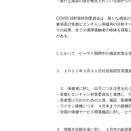
－新たな感染の波が報告されている国から
COVID-19対策特別委員会は、新たな
健省及び首都ビエンチャン保健局の分析チ
その結果、全ての濃厚接触者の検体を採取
がある。
したがって、ピーマイ期間中の感染対策を
１ ２０２１年３月３１日付首相府官房通
２ 保健省に対し、以下につき注意を払
－首都ビエンチャン対策委員会と連携し、
－患者受け入れのための人員、施設、医療
－ワクチン接種につき、４月末までの接種
－全国の保健サービス関連施設に対し、ピ
３ 情報文化観光省に対し、４月中の娯楽