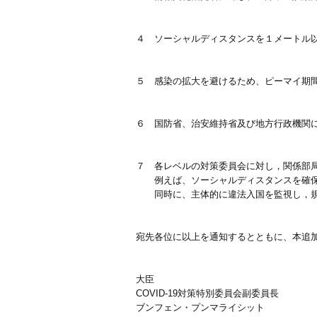
４ ソーシャルディスタンスを１メートル
５ 感染の拡大を避けるため、ピーマイ期
６ 国防省、治安維持省及び地方行政機関
７ 各レベルの対策委員会に対し，関係部
例えば、ソーシャルディスタンスを確保す
同時に、主体的に違法入国を監視し，規則
宛先各位に以上を通知するとともに、本追
大臣
COVID-19対策特別委員会副委員長
ブンフェン・プンマライシット