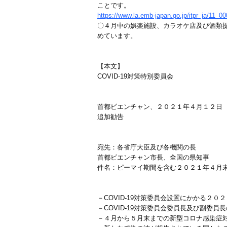
ことです。
https://www.la.emb-japan.go.jp/itpr_ja/11_
〇４月中の娯楽施設、カラオケ店及び酒類
めています。
【本文】
COVID-19対策特別委員会
首都ビエンチャン、２０２１年４月１２日
追加勧告
宛先：各省庁大臣及び各機関の長
首都ビエンチャン市長、全国の県知事
件名：ピーマイ期間を含む２０２１年４月
－COVID-19対策委員会設置にかかる２
－COVID-19対策委員会委員長及び副委
－４月から５月末までの新型コロナ感染症