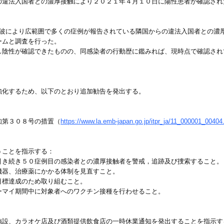
の違法入国者との濃厚接触により２０２１年４月１０日に陽性患者が確認され
感染の波により広範囲で多くの症例が報告されている隣国からの違法入国者との
ームと調査を行った。
し陰性が確認できたものの、同感染者の行動歴に鑑みれば、現時点で確認され
強化するため、以下のとおり追加勧告を発出する。
知第３０８号の措置（
https://www.la.emb-japan.go.jp/itpr_ja/11_000001_00404
うことを指示する：
引き続き５０症例目の感染者との濃厚接触者を警戒，追跡及び捜索すること。
機器、治療薬にかかる体制を見直すこと。
目標達成のため取り組むこと。
ーマイ期間中に対象者へのワクチン接種を行わせること。
施設、カラオケ店及び酒類提供飲食店の一時休業通知を発出することを指示す