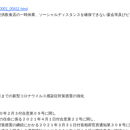
000001_00411.html
提供飲食店の一時休業、ソーシャルディスタンスを確保できない宴会等及びピ
末までの新型コロナウイルス感染症対策措置の強化
０２０年２月３付合意第０９号に関し
員長の任命に係る２０２１年４月１日付合意第２２号に関し、
対策措置の継続にかかる２０２１年３月３１日付首相府官房通知第３０８号に