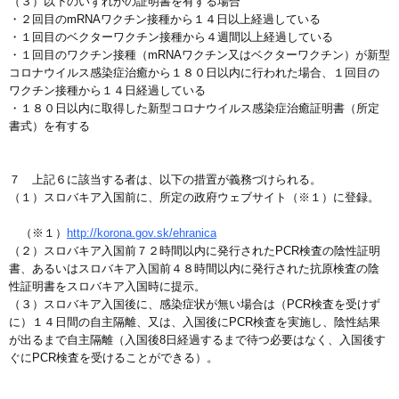
（３）以下のいずれかの証明書を有する場合
・２回目のmRNAワクチン接種から１４日以上経過している
・１回目のベクターワクチン接種から４週間以上経過している
・１回目のワクチン接種（mRNAワクチン又はベクターワクチン）が新型
コロナウイルス感染症治癒から１８０日以内に行われた場合、１回目の
ワクチン接種から１４日経過している
・１８０日以内に取得した新型コロナウイルス感染症治癒証明書（所定
書式）を有する
７ 上記６に該当する者は、以下の措置が義務づけられる。
（１）スロバキア入国前に、所定の政府ウェブサイト（※１）に登録。
（※１）
http://korona.gov.sk/ehranica
（２）スロバキア入国前７２時間以内に発行されたPCR検査の陰性証明
書、あるいはスロバキア入国前４８時間以内に発行された抗原検査の陰
性証明書をスロバキア入国時に提示。
（３）スロバキア入国後に、感染症状が無い場合は（PCR検査を受けず
に）１４日間の自主隔離、又は、入国後にPCR検査を実施し、陰性結果
が出るまで自主隔離（入国後8日経過するまで待つ必要はなく、入国後す
ぐにPCR検査を受けることができる）。