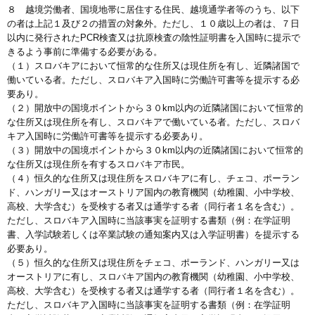
８ 越境労働者、国境地帯に居住する住民、越境通学者等のうち、以下
の者は上記１及び２の措置の対象外。ただし、１０歳以上の者は、７日
以内に発行されたPCR検査又は抗原検査の陰性証明書を入国時に提示で
きるよう事前に準備する必要がある。
（１）スロバキアにおいて恒常的な住所又は現住所を有し、近隣諸国で
働いている者。ただし、スロバキア入国時に労働許可書等を提示する必
要あり。
（２）開放中の国境ポイントから３０km以内の近隣諸国において恒常的
な住所又は現住所を有し、スロバキアで働いている者。ただし、スロバ
キア入国時に労働許可書等を提示する必要あり。
（３）開放中の国境ポイントから３０km以内の近隣諸国において恒常的
な住所又は現住所を有するスロバキア市民。
（４）恒久的な住所又は現住所をスロバキアに有し、チェコ、ポーラン
ド、ハンガリー又はオーストリア国内の教育機関（幼稚園、小中学校、
高校、大学含む）を受検する者又は通学する者（同行者１名を含む）。
ただし、スロバキア入国時に当該事実を証明する書類（例：在学証明
書、入学試験若しくは卒業試験の通知案内又は入学証明書）を提示する
必要あり。
（５）恒久的な住所又は現住所をチェコ、ポーランド、ハンガリー又は
オーストリアに有し、スロバキア国内の教育機関（幼稚園、小中学校、
高校、大学含む）を受検する者又は通学する者（同行者１名を含む）。
ただし、スロバキア入国時に当該事実を証明する書類（例：在学証明