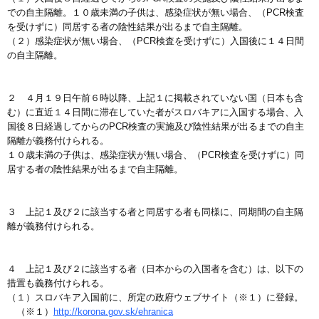
での自主隔離。１０歳未満の子供は、感染症状が無い場合、（PCR検査
を受けずに）同居する者の陰性結果が出るまで自主隔離。
（２）感染症状が無い場合、（PCR検査を受けずに）入国後に１４日間
の自主隔離。
２ ４月１９日午前６時以降、上記１に掲載されていない国（日本も含
む）に直近１４日間に滞在していた者がスロバキアに入国する場合、入
国後８日経過してからのPCR検査の実施及び陰性結果が出るまでの自主
隔離が義務付けられる。
１０歳未満の子供は、感染症状が無い場合、（PCR検査を受けずに）同
居する者の陰性結果が出るまで自主隔離。
３ 上記１及び２に該当する者と同居する者も同様に、同期間の自主隔
離が義務付けられる。
４ 上記１及び２に該当する者（日本からの入国者を含む）は、以下の
措置も義務付けられる。
（１）スロバキア入国前に、所定の政府ウェブサイト（※１）に登録。
（※１）
http://korona.gov.sk/ehranica