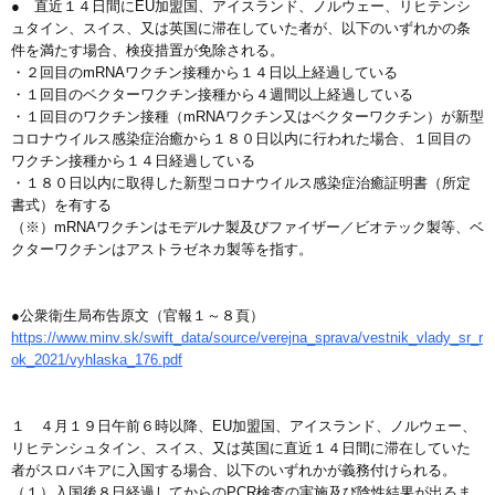
● 直近１４日間にEU加盟国、アイスランド、ノルウェー、リヒテンシ
ュタイン、スイス、又は英国に滞在していた者が、以下のいずれかの条
件を満たす場合、検疫措置が免除される。
・２回目のmRNAワクチン接種から１４日以上経過している
・１回目のベクターワクチン接種から４週間以上経過している
・１回目のワクチン接種（mRNAワクチン又はベクターワクチン）が新型
コロナウイルス感染症治癒から１８０日以内に行われた場合、１回目の
ワクチン接種から１４日経過している
・１８０日以内に取得した新型コロナウイルス感染症治癒証明書（所定
書式）を有する
（※）mRNAワクチンはモデルナ製及びファイザー／ビオテック製等、ベ
クターワクチンはアストラゼネカ製等を指す。
●公衆衛生局布告原文（官報１～８頁）
https://www.minv.sk/swift_data/source/verejna_sprava/vestnik_vlady_sr_r
ok_2021/vyhlaska_176.pdf
１ ４月１９日午前６時以降、EU加盟国、アイスランド、ノルウェー、
リヒテンシュタイン、スイス、又は英国に直近１４日間に滞在していた
者がスロバキアに入国する場合、以下のいずれかが義務付けられる。
（１）入国後８日経過してからのPCR検査の実施及び陰性結果が出るま