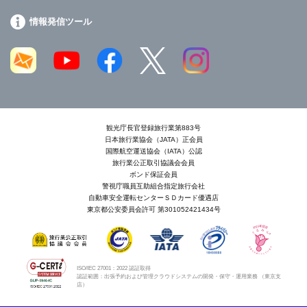
情報発信ツール
観光庁長官登録旅行業第883号
日本旅行業協会（JATA）正会員
国際航空運送協会（IATA）公認
旅行業公正取引協議会会員
ボンド保証会員
警視庁職員互助組合指定旅行会社
自動車安全運転センターＳＤカード優遇店
東京都公安委員会許可 第301052421434号
ISO/IEC 27001：2022 認証取得
認証範囲：出張予約および管理クラウドシステムの開発・保守・運用業務 （東京支
店）