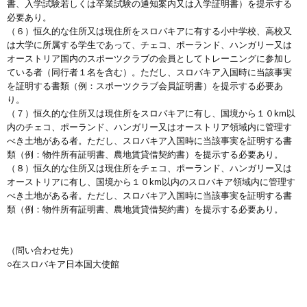
書、入学試験若しくは卒業試験の通知案内又は入学証明書）を提示する
必要あり。
（６）恒久的な住所又は現住所をスロバキアに有する小中学校、高校又
は大学に所属する学生であって、チェコ、ポーランド、ハンガリー又は
オーストリア国内のスポーツクラブの会員としてトレーニングに参加し
ている者（同行者１名を含む）。ただし、スロバキア入国時に当該事実
を証明する書類（例：スポーツクラブ会員証明書）を提示する必要あ
り。
（７）恒久的な住所又は現住所をスロバキアに有し、国境から１０km以
内のチェコ、ポーランド、ハンガリー又はオーストリア領域内に管理す
べき土地がある者。ただし、スロバキア入国時に当該事実を証明する書
類（例：物件所有証明書、農地賃貸借契約書）を提示する必要あり。
（８）恒久的な住所又は現住所をチェコ、ポーランド、ハンガリー又は
オーストリアに有し、国境から１０km以内のスロバキア領域内に管理す
べき土地がある者。ただし、スロバキア入国時に当該事実を証明する書
類（例：物件所有証明書、農地賃貸借契約書）を提示する必要あり。
（問い合わせ先）
○在スロバキア日本国大使館