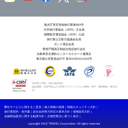
観光庁長官登録旅行業第883号
日本旅行業協会（JATA）正会員
国際航空運送協会（IATA）公認
旅行業公正取引協議会会員
ボンド保証会員
警視庁職員互助組合指定旅行会社
自動車安全運転センターＳＤカード優遇店
東京都公安委員会許可 第301052421434号
ISO/IEC 27001：2022 認証取得
認証範囲：出張予約および管理クラウドシステムの開発・保守・運用業務 （東京支
店）
弊社サービスに関するご意見
個人情報の保護
情報セキュリティ方針
旅行業契約・条件書
反社会的勢力対応の基本方針
保険販売方針
金融商品販売に関する勧誘方針
古物営業法に基づく表示
copyright IACE TRAVEL Corporation. All rights reserved