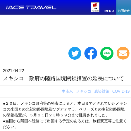
お問合せ
MENU
2021.04.22
メキシコ 政府の陸路国境閉鎖措置の延長について
中南米
メキシコ
感染対策
COVID-19
●２０日、メキシコ政府等の発表によると、本日までとされていたメキシ
コの米国との北部陸路国境及びグアテマラ、ベリーズとの南部陸路国境
の閉鎖措置が、５月２１日２３時５９分まで延長されました。
●当国から隣国へ陸路にて出国する予定のある方は、旅程変更等ご注意く
ださい。