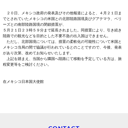
２０日、メキシコ政府の発表及びその他報道によると、４月２１日ま
でとされていたメキシコの米国との北部陸路国境及びグアテマラ、ベリ
ーズとの南部陸路国境の閉鎖措置が、
５月２１日２３時５９分まで延長されました。同措置により、引き続き
陸路での観光などを目的とした不要不急の出入国はできません。
ただし、北部国境については、措置の柔軟化の可能性について米国と
メキシコ当局の間で協議が行われているとのことですので、今後、発表
があり次第、改めてお知らせいたします。
上記を踏まえ、当国から隣国へ陸路にて移動を予定している方は、旅
程変更等をご検討ください。
在メキシコ日本国大使館