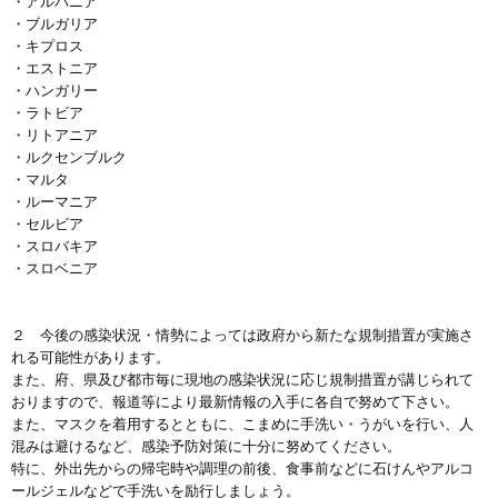
・アルバニア
・ブルガリア
・キプロス
・エストニア
・ハンガリー
・ラトビア
・リトアニア
・ルクセンブルク
・マルタ
・ルーマニア
・セルビア
・スロバキア
・スロベニア
２ 今後の感染状況・情勢によっては政府から新たな規制措置が実施さ
れる可能性があります。
また、府、県及び都市毎に現地の感染状況に応じ規制措置が講じられて
おりますので、報道等により最新情報の入手に各自で努めて下さい。
また、マスクを着用するとともに、こまめに手洗い・うがいを行い、人
混みは避けるなど、感染予防対策に十分に努めてください。
特に、外出先からの帰宅時や調理の前後、食事前などに石けんやアルコ
ールジェルなどで手洗いを励行しましょう。