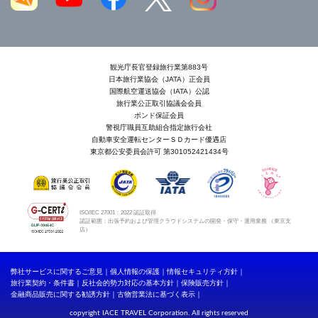
観光庁長官登録旅行業第883号
日本旅行業協会（JATA）正会員
国際航空運送協会（IATA）公認
旅行業公正取引協議会会員
ボンド保証会員
警視庁職員互助組合指定旅行会社
自動車安全運転センターＳＤカード優遇店
東京都公安委員会許可 第301052421434号
ISO/IEC 27001：2022 認証取得
認証範囲：出張予約および管理クラウドシステムの開発・保守・運用業務 （東京支
店）
弊社サービスに関するご意見
個人情報の保護
情報セキュリティ方針
旅行業契約・条件書
反社会的勢力対応の基本方針
保険販売方針
金融商品販売に関する勧誘方針
古物営業法に基づく表示
copyright IACE TRAVEL Corporation. All rights reserved