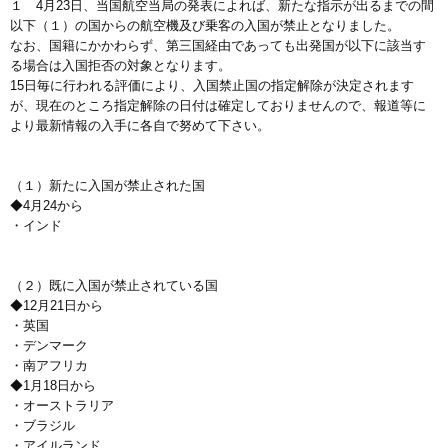
１ 4月23日、当国航空当局の発表によれば、新たな指示が出るまでの間
以下（１）の国からの航空機及び乗客の入国が禁止となりました。
なお、国籍にかかわらず、第三国経由であっても出発国が以下に該当す
る場合は入国拒否の対象となります。
15日毎に行われる評価により、入国禁止国の指定解除が決定されます
が、現在のところ指定解除の日付は確定しておりませんので、報道等に
より最新情報の入手に各自で努めて下さい。
（１）新たに入国が禁止された国
◆4月24から
・インド
（２）既に入国が禁止されている国
◆12月21日から
・英国
・デンマーク
・南アフリカ
◆1月18日から
・オーストラリア
・ブラジル
・アイルランド