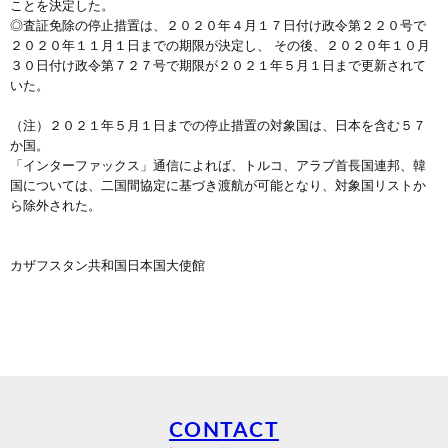
ことを決定した。
◎査証免除の停止措置は、２０２０年４月１７日付け政令第２２０号で
２０２０年１１月１日までの期限が決定し、 その後、２０２０年１０月
３０日付け政令第７２７号で期限が２０２１年５月１日まで更新されて
いた。
（注）２０２１年５月１日までの停止措置の対象国は、日本を含む５７
か国。
「インターファックス」通信によれば、トルコ、アラブ首長国連邦、韓
国については、二国間協定に基づき渡航が可能となり、対象国リストか
ら除外された。
カザフスタン共和国日本国大使館
CONTACT