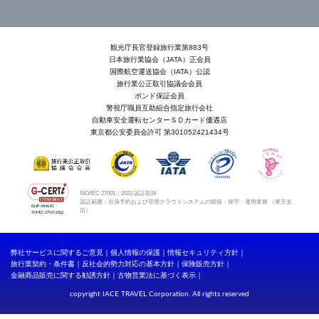
観光庁長官登録旅行業第883号
日本旅行業協会（JATA）正会員
国際航空運送協会（IATA）公認
旅行業公正取引協議会会員
ボンド保証会員
警視庁職員互助組合指定旅行会社
自動車安全運転センターＳＤカード優遇店
東京都公安委員会許可 第301052421434号
ISO/IEC 27001：2022 認証取得
認証範囲：出張予約および管理クラウドシステムの開発・保守・運用業務 （東京支
店）
弊社サービスに関するご意見
個人情報の保護
情報セキュリティ方針
旅行業契約・条件書
反社会的勢力対応の基本方針
保険販売方針
金融商品販売に関する勧誘方針
古物営業法に基づく表示
copyright IACE TRAVEL Corporation. All rights reserved