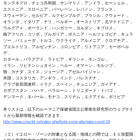
モンテネグロ，チェコ共和国，サンマリノ，アンドラ，セーシェル，
エストニア，スロベニア，バーレーン，レバノン，フランス，
スウェーデン，セルビア，ルクセンブルグ，ブラジル，クウェート，
オランダ，イタリア，チリ，ベルギー，オーストリア，北マケドニア，
ウルグアイ，ポーランド，ハンガリー，ヨルダン，キプロス，
南アフリカ，コソボ，ブルガリア，ボスニア・ヘルツェゴビナ，キュラ
ソー，バミューダ，トルコ，ウクライナ，アルメニア，クロアチア，
プエルトリコ，アルゼンチン，コロンビア，リトアニア，カーボベル
デ，
カタール，パラグアイ，ラトビア，ギリシャ，モンゴル，
イラン，リヒテンシュタイン，ペルー，オマーン，モルジブ，
独，カナダ，スイス，ジョージア，アゼルバイジャン，
米国，コスタリカ，アンギラ，インド，パレスチナ，
アラブ首長国連邦，イラク，スペイン，チュニジア，ガイアナ，
カザフスタン，バハマ，ベラルーシ，トリニダード・トバゴ，
デンマーク，ネパール，モナコ，スリナム，エクアドル，ボリビア
本リストは，以下のルーマニア保健省国立公衆衛生研究所のウェブサイ
トから最新情報を確認できます。
http://www.cnscbt.ro/index.php/liste-zone-afectate-covid-19
（２）イエロー・ゾーンの対象となる国・地域との間では，ＥＵ加盟国