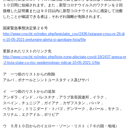
１０日間に短縮されます。また，新型コロナウイルスのワクチンを２回
接種した証明書または９０日以内に新型コロナウイルスに感染して治癒
したことが確認できる者は，それぞれ隔離が免除されます。
国家緊急事態決定第２６号
http://www.cnscbt.ro/index.php/legislatie_cov/2436-hotarare-cnsu-nr-26-di
n-10-05-2021-prelungire-alerta-si-aprobare-lista/file
更新されたリストのリンク先
http://www.cnscbt.ro/index.php/liste-zone-afectate-covid-19/2437-anexa-nr
-2-lista-state-cu-risc-epidemiologic-ridicat-10-05-2021-1/file
ア 一つ前のリストからの削除
アルバ，ボナールとシントユースタティス及びサバ
イ 一つ前のリストからの追加
アンギラ，インド，パレスチナ，アラブ首長国連邦，イラク，
スペイン，チュニジア，ガイアナ，カザフスタン，バハマ，
ベラルーシ，トリニダード・トバゴ，デンマーク，ネパール，モナコ，
スリナム，エクアドル，ボリビア
ウ ５月１０日からのイエロー・ゾーン・リスト（７６の国・地域）