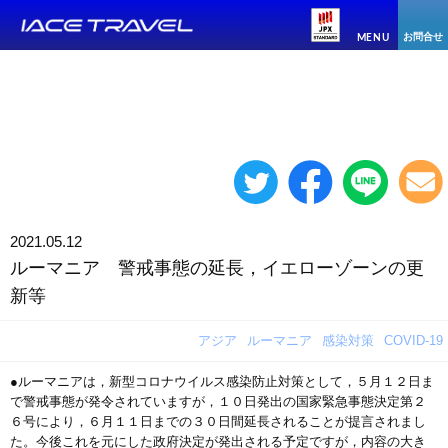
お問合せ
MENU
2021.05.12
ルーマニア 警戒事態の延長，イエローゾーンの更
新等
アジア
ルーマニア
感染対策
COVID-19
●ルーマニアは，新型コロナウイルス感染防止対策として，５月１２日ま
で警戒事態が発令されていますが，１０日発出の国家緊急事態決定第２
６号により，６月１１日までの３０日間延長されることが提言されまし
た。今後これを元にした政府決定が発出される予定ですが，内容の大き