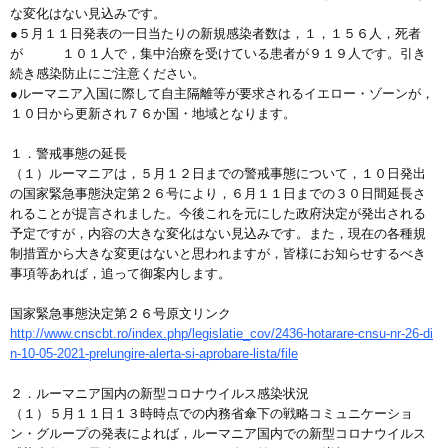
な変化はない見込みです。
●５月１１日発表の一日当たりの新規感染者数は，１，１５６人，死者
が １０１人で，集中治療を受けている患者が９１９人です。引き
続き感染防止にご注意ください。
●ルーマニア入国に際して自主隔離等が要求されるイエロー・ゾーンが，
１０日から更新され７６か国・地域となります。
１．警戒事態の延長
（１）ルーマニアは，５月１２日までの警戒事態について，１０日発出
の国家緊急事態決定第２６号により，６月１１日までの３０日間延長さ
れることが提言されました。今後これを元にした政府決定が発出される
予定ですが，内容の大きな変化はない見込みです。また，現在の各種規
制措置から大きな変更はないと思われますが，皆様にお知らせするべき
事項等あれば，追って御案内します。
国家緊急事態決定第２６号原文リンク
http://www.cnscbt.ro/index.php/legislatie_cov/2436-hotarare-cnsu-nr-26-di
n-10-05-2021-prelungire-alerta-si-aprobare-lista/file
２．ルーマニア国内の新型コロナウイルス感染状況
（１）５月１１日１３時時点での内務省傘下の戦略コミュニケーショ
ン・グループの発表によれば，ルーマニア国内での新型コロナウイルス