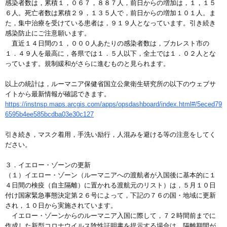
感染者数は，累積１，０６７，８８７人，前日からの増加は，１，１５
６人。死亡者数は累積２９，１３５人で，前日からの増加１０１人。ま
た，集中治療を受けている患者は，９１９人となっています。引き続き
感染防止にご注意願います。
直近１４日間の１，０００人あたりの感染者数は，ブカレスト市の
１．４９人を最高に，各県では１．５人以下，全土では１．０２人とな
っています。規制緩和がさらに進むものと見られます。
以上の統計は，ルーマニア保健省国立公衆衛生研究所の以下のウェブサ
イトから最新情報が確認できます。
https://instnsp.maps.arcgis.com/apps/opsdashboard/index.html#/5eced79
6595b4ee585bcdba03e30c127
引き続き，マスク着用，手洗い励行，人混みを避ける等の注意をしてく
ださい。
３．イエロー・ゾーンの更新
（１）イエロー・ゾーン（ルーマニアへの渡航者が入国後に基本的に１
４日間の検疫（自主隔離）に置かれる渡航元のリスト）は，５月１０日
付け国家緊急事態決定第２６号によって，下記の７６の国・地域に更新
され，１０日から実施されています。
イエロー・ゾーンからのルーマニア入国に際して，７２時間前までに
作成した新型コロナウイルス陰性証明書を提示する場合は，隔離期間が