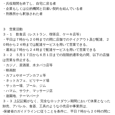
・兵役期間を終了し、自宅に戻る者
・企業もしくは公的機関と日雇い契約を結んでいる者
・刑務所から釈放された者
３ 営業活動
３－１ 飲食店（レストラン、喫茶店、ケーキ店等）
・平日は７時から２０時までの間に店舗でのテイクアウト及び配達、２
０時から２４時までは配達サービスを用いて営業できる。
・週末は７時から２４時まで配達サービスを用いて営業できる
３－２ ５月１７日から６月１日までの段階的通常化の間、以下の店舗
は営業を停止する。
・カジノ、居酒屋、水タバコ店等
・映画館
・カフェやオープンカフェ等
・ネットカフェ、ビリヤード場
・サッカー場、プール、ジム
・ハマム、サウナ、マッサージ店
・遊園地、テーマパーク
３－３ 上記記載がなく、完全なロックダウン期間において休業となった
卸売、アパレル、食器、工具のような小売店や事業所は、
-保健省のガイドラインに従うことを条件に、平日７時から２０時の間に