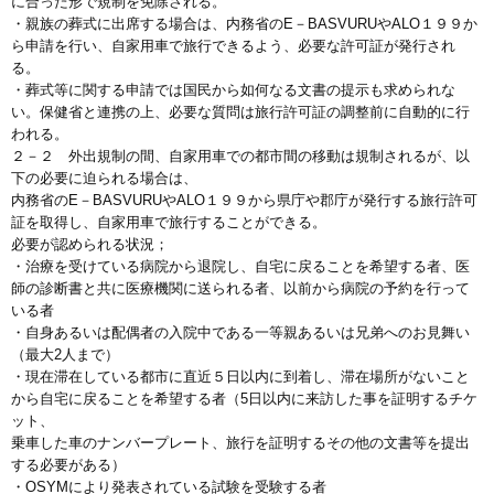
に合った形で規制を免除される。
・親族の葬式に出席する場合は、内務省のE－BASVURUやALO１９９か
ら申請を行い、自家用車で旅行できるよう、必要な許可証が発行され
る。
・葬式等に関する申請では国民から如何なる文書の提示も求められな
い。保健省と連携の上、必要な質問は旅行許可証の調整前に自動的に行
われる。
２－２ 外出規制の間、自家用車での都市間の移動は規制されるが、以
下の必要に迫られる場合は、
内務省のE－BASVURUやALO１９９から県庁や郡庁が発行する旅行許可
証を取得し、自家用車で旅行することができる。
必要が認められる状況；
・治療を受けている病院から退院し、自宅に戻ることを希望する者、医
師の診断書と共に医療機関に送られる者、以前から病院の予約を行って
いる者
・自身あるいは配偶者の入院中である一等親あるいは兄弟へのお見舞い
（最大2人まで）
・現在滞在している都市に直近５日以内に到着し、滞在場所がないこと
から自宅に戻ることを希望する者（5日以内に来訪した事を証明するチケ
ット、
乗車した車のナンバープレート、旅行を証明するその他の文書等を提出
する必要がある）
・OSYMにより発表されている試験を受験する者