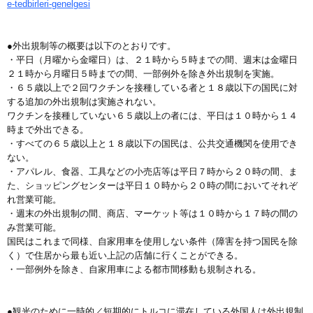
e-tedbirleri-genelgesi
●外出規制等の概要は以下のとおりです。
・平日（月曜から金曜日）は、２１時から５時までの間、週末は金曜日
２１時から月曜日５時までの間、一部例外を除き外出規制を実施。
・６５歳以上で２回ワクチンを接種している者と１８歳以下の国民に対
する追加の外出規制は実施されない。
ワクチンを接種していない６５歳以上の者には、平日は１０時から１４
時まで外出できる。
・すべての６５歳以上と１８歳以下の国民は、公共交通機関を使用でき
ない。
・アパレル、食器、工具などの小売店等は平日７時から２０時の間、ま
た、ショッピングセンターは平日１０時から２０時の間においてそれぞ
れ営業可能。
・週末の外出規制の間、商店、マーケット等は１０時から１７時の間の
み営業可能。
国民はこれまで同様、自家用車を使用しない条件（障害を持つ国民を除
く）で住居から最も近い上記の店舗に行くことができる。
・一部例外を除き、自家用車による都市間移動も規制される。
●観光のために一時的／短期的にトルコに滞在している外国人は外出規制