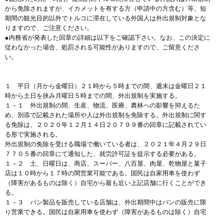
から免除されますが、イカメットを有する方（申請中の方含む）等、短
期間の観光目的以外でトルコに滞在している外国人は外出規制対象とな
りますので、ご注意ください。
●内務省が発表した回章の詳細は以下をご確認下さい。なお、この決定に
従わなかった場合、処罰される可能性がありますので、ご留意くださ
い。
１ 平日（月から金曜日）２１時から５時までの間、週末は金曜日２１
時から土日を挟み月曜日５時までの間、外出規制を実施する。
１－１ 外出規制の間、生産、物流、医療、農林への影響を抑えるた
め、別添で記載された場所や人は外出規制を免除する。外出規制に関す
る免除は、２０２０年１２月１４日２０７９９番の回章に記載されてい
る形で実施される。
外出規制の免除を受ける職場で働いている者は、２０２１年４月２９日
７７０５番の回章にて通知した、就労許可証を提示する必要がある。
１－２ 土、日曜日は、商店、スーパー、八百屋、肉屋、乾物屋と菓子
店は１０時から１７時の間営業可能である。国民は自家用車を使わず
（障害があるものは除く）自宅から最も近い上記店舗に行くことができ
る。
１－３ パン製品を販売している店舗は、外出期間中はパンの販売に限
り営業できる。国民は自家用車を使わず（障害があるものは除く）自宅