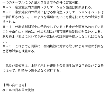
一つのテーブルにつき最大２名までを条件に営業可能。
８－２ 宿泊施設内の屋内レクリエーション施設は閉鎖される。
８－３ 宿泊施設内の屋外における集合型レクリエーションイベントは
一切許可されない。このような場所においても密を防ぐための対策が重
視される。
８－４ 外出規制期間中に予約をしている（料金が全額支払われている
ことを条件に）国民は、外出規制及び都市間移動制限の対象外となる。
取り締まり地点において予約や支払いの証明書を提示しなければならな
い。
８－５ これまでと同様に、宿泊施設に対する取り締まりや嘘の予約な
ど悪用対策を強化する。
県及び郡知事は、上記で示した規則を公衆衛生法第２７条及び７２条
に従って、即時かつ過不足なく実行する。
【問い合わせ先】
在トルコ日本国大使館