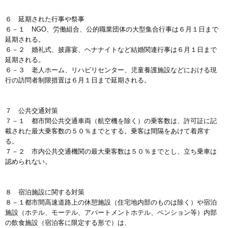
６ 延期された行事や祭事
６－１ NGO、労働組合、公的職業団体の大型集合行事は６月１日まで
延期される。
６－２ 婚礼式、披露宴、ヘナナイトなど結婚関連行事は６月１日まで
延期される。
６－３ 老人ホーム、リハビリセンター、児童養護施設などにおける現
行の訪問者制限措置は６月１日まで延期される。
７ 公共交通対策
７－１ 都市間公共交通車両（航空機を除く）の乗客数は、許可証に記
載された最大乗客数の５０％までとする。乗客は間隔をあけて着席す
る。
７－２ 市内公共交通機関の最大乗客数は５０％までとし、立ち乗車は
認められない。
８ 宿泊施設に関する対策
８－１都市間高速道路上の休憩施設（住宅地内部のものは除く）や宿泊
施設（ホテル、モーテル、アパートメントホテル、ペンション等）内部
の飲食施設（宿泊客に限定する形で）は、