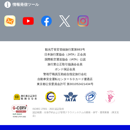
情報発信ツール
観光庁長官登録旅行業第883号
日本旅行業協会（JATA）正会員
国際航空運送協会（IATA）公認
旅行業公正取引協議会会員
ボンド保証会員
警視庁職員互助組合指定旅行会社
自動車安全運転センターＳＤカード優遇店
東京都公安委員会許可 第301052421434号
ISO/IEC 27001：2022 認証取得
認証範囲：出張予約および管理クラウドシステムの開発・保守・運用業務 （東京支
店）