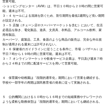
営業可能。
-ショッピングセンター（AVM）は、平日１０時から２０時の間に営業可
能。週末は不可。
３－４ セールによる混雑を防ぐため、割引期間を最低1週間など長い期間
が設定される。
３－５ 店舗（チェーン店やスーパーマーケットを含む）において、生活
必需品を除き、電化製品、遊具、文房具、衣料品、アルコール飲料、家
用布製品、
カーパーツ、庭製品、工具、食器のような商品の販売は、完全な外出規
制が適用される週末には許可されない。
３－６ 保健省のガイドラインに従うことを条件に、市場（パザール）は
平日７時から１９時の間に営業可能。週末は不可。
３－７ オンラインマーケットや飲食サービス企業は、平日及び週末７時
から２４時までの間に配達サービスを用いて営業可能。
４ 保育園や幼稚園は「段階的通常化」期間において営業を継続する。
学校や一部学年の再開は国民教育省の発表に従って実施される。
５ 公的機関における１０時から１６時までの短縮業務やテレワークの
ような柔軟な勤務体型は「段階的通常化」期間においても継続される。