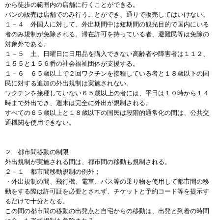
から徒歩の範囲内の店舗に行くことができる。
パンの販売は店舗でのみ行うことができ、通りで販売してはいけない。
１－４ 外国人に対して、外出期間中は短期間の観光目的で国内にいる
者のみ規制が免除される。滞在許可を持っている者、避難民等は免除の
対象外である。
１－５ 土、日曜日に日用品を購入できない高齢者や障害者は１１２、
１５５と１５６番の社会福祉団体が支援する。
１－６ ６５歳以上で２回ワクチンを接種している者と１８歳以下の国
民に対する追加の外出規制は実施されない。
ワクチンを接種していない６５歳以上の者には、平日は１０時から１４
時まで外出でき、週末は完全に外出が規制される。
すべての６５歳以上と１８歳以下の国民は段階的通常化の間は、公共交
通機関を使用できない。
２ 都市間移動の制限
外出規制が実施される間は、都市間の移動も規制される。
２－１ 都市間移動規制の例外；
・外出規制の間、飛行機、電車、バス等の乗り物を使用して都市間の移
動をする際は許可証を必要とされず、チケットと予約コード等を提示す
るだけで十分となる。
この間の都市間の移動の出発点と自宅からの移動は、出発と到着の時間